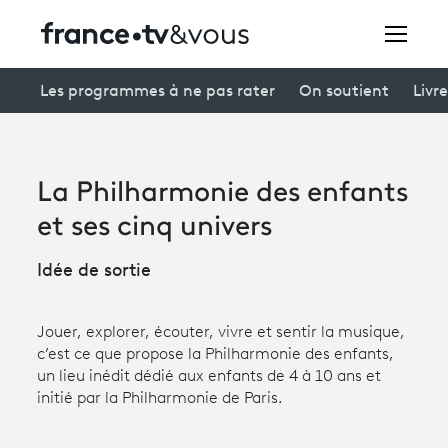
Rechercher
Les programmes à ne pas rater
On soutient
Livre
Festivals
La Philharmonie des enfants
Creators
et ses cinq univers
À la une
Idée de sortie
Participer et assister à une émission
Jouer, explorer, écouter, vivre et sentir la musique,
À votre écoute
c’est ce que propose la Philharmonie des enfants,
un lieu inédit dédié aux enfants de 4 à 10 ans et
Productions et innovation
initié par la Philharmonie de Paris.
Programme
tv