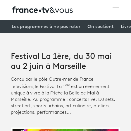
Rechercher
Les programmes à ne pas rater
On soutient
Livre
Festivals
Festival La 1ère, du 30 mai
Creators
au 2 juin à Marseille
À la une
Conçu par le pôle Outre-mer de France
ère
Télévisions,
le Festival La 1
est un événement
Participer et assister à une émission
unique à vivre à la Friche la Belle de Mai à
À votre écoute
Marseille. Au programme : concerts live, DJ sets,
street art, sports urbains, art culinaire, ateliers,
Productions et innovation
projections, performances...
Programme
tv