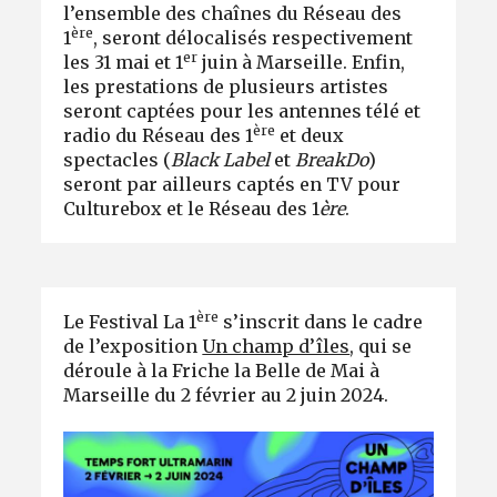
l’ensemble des chaînes du Réseau des
ère
1
, seront délocalisés respectivement
er
les 31 mai et 1
juin à Marseille. Enfin,
les prestations de plusieurs artistes
seront captées pour les antennes télé et
ère
radio du Réseau des 1
et deux
spectacles (
Black Label
et
BreakDo
)
seront par ailleurs captés en TV pour
Culturebox et le Réseau des 1
ère
.
ère
Le Festival La 1
s’inscrit dans le cadre
de l’exposition
Un champ d’îles
, qui se
déroule à la Friche la Belle de Mai à
Marseille du 2 février au 2 juin 2024.