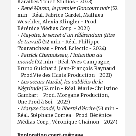
Karaibes Touch Studios - 2023)
•
René Maran, le premier Goncourt noir
(52
min - Réal. Fabrice Gardel, Mathieu
Weschler, Alexia Klingler - Prod.
Bérénice Médias Corp. - 2021)
•
Mayotte, le secret d’un référendum (titre
de travail)
(52 min - Réal. Philippe
Tourancheau - Prod. Eclectic - 2024)
•
Patrick Chamoiseau, l’intention du
monde
(52 min - Réal. Yves Campagne,
Bruno Guichard, Jean-François Raynaud
- Prod.Vie des Hauts Production - 2021)
•
Les sœurs Nardal, les oubliées de la
Négritude
(52 min - Réal. Marie-Christine
Gambart - Prod. Morgane Production,
Une Prod à Soi - 2023)
•
Maryse Condé, la liberté d’écrire
(53 min -
Réal. Stéphane Correa - Prod. Bérénice
Médias Corp., Véronique Chainon - 2024)
Exploration court-métrage