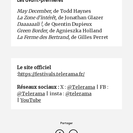
Les avant-premières
May December,
de Todd Haynes
La Zone d'intérêt,
de Jonathan Glazer
Daaaaaali !,
de Quentin Dupieux
Green Border,
de Agnieszka Holland
La Ferme des Bertrand,
de Gilles Perret
Le site officiel
:
https://festivals.telerama.fr/
Réseaux sociaux :
X :
@Telerama
| FB :
@Telerama
| insta :
@telerama
|
YouTube
Partager