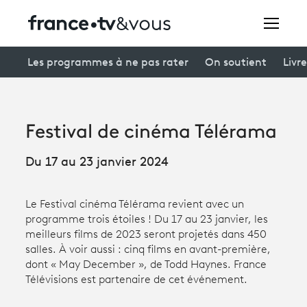
Rechercher
Les programmes à ne pas rater
On soutient
Livre
Festivals
Festival de cinéma Télérama
Creators
Du 17 au 23 janvier 2024
À la une
Participer et assister à une émission
Le Festival cinéma Télérama revient avec un
programme trois étoiles ! Du 17 au 23 janvier, les
À votre écoute
meilleurs films de 2023 seront projetés dans 450
salles. À voir aussi : cinq films en avant-première,
Productions et innovation
dont « May December », de Todd Haynes. France
Télévisions est partenaire de cet événement.
Programme
tv