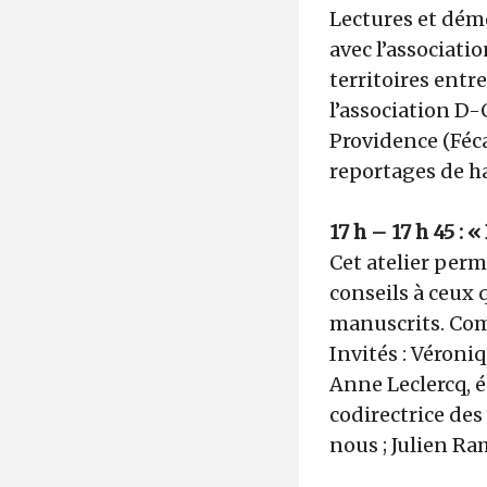
Lectures et dém
avec l’associati
territoires entre
l’association D-C
Providence (Féc
reportages de 
17 h – 17 h 45 : 
Cet atelier perm
conseils à ceux 
manuscrits. Comm
Invités : Véroni
Anne Leclercq, é
codirectrice des
nous ; Julien Ram