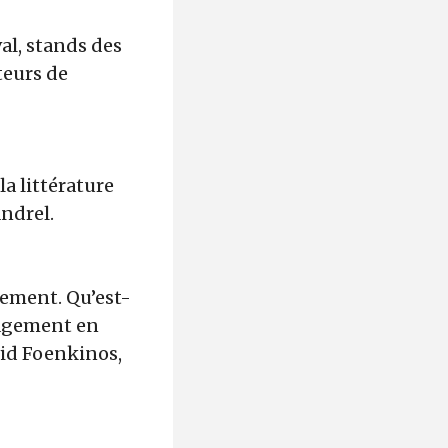
val, stands des
teurs de
la littérature
andrel.
agement. Qu’est-
gagement en
avid Foenkinos,