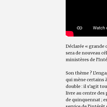
Déclarée « grande c
sera de nouveau célé
ministères de l’Inté
Son thème ? L’eng
qui mène certains à 
double : il s’agit to
livre au centre des
de quinquennat ; e
service de l’intérê