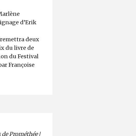
 Marlène
oignage d’Erik
 remettra deux
ix du livre de
tion du Festival
 par Françoise
ès de Prométhée
/