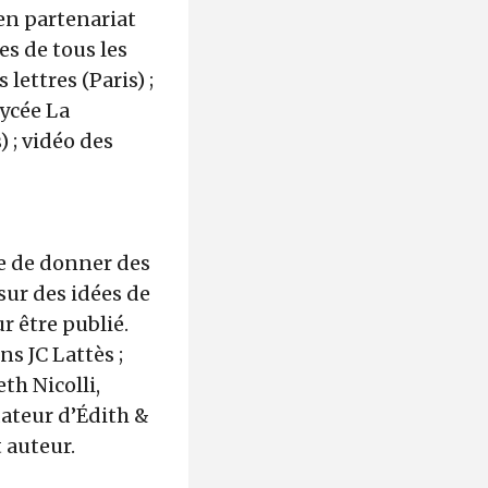
en partenariat
es de tous les
 lettres (Paris) ;
lycée La
 ; vidéo des
re de donner des
sur des idées de
r être publié.
ns JC Lattès ;
th Nicolli,
dateur d’Édith &
t auteur.