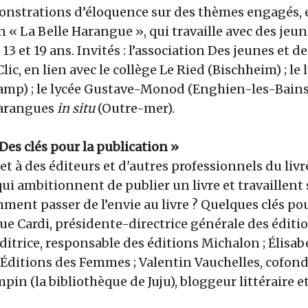
onstrations d’éloquence sur des thèmes engagés, 
on « La Belle Harangue », qui travaille avec des jeun
 13 et 19 ans. Invités : l’association Des jeunes et des
lic, en lien avec le collège Le Ried (Bischheim) ; le 
amp) ; le lycée Gustave-Monod (Enghien-les-Bains)
harangues
in situ
(Outre-mer).
« Des clés pour la publication »
et à des éditeurs et d'autres professionnels du liv
qui ambitionnent de publier un livre et travaillent 
ent passer de l’envie au livre ? Quelques clés pou
que Cardi, présidente-directrice générale des éditio
ditrice, responsable des éditions Michalon ; Élisabe
 Éditions des Femmes ; Valentin Vauchelles, cofon
pin (la bibliothèque de Juju), bloggeur littéraire e