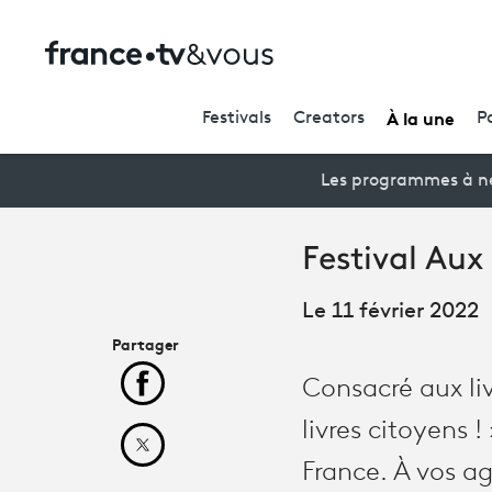
À la une
Festivals
Creators
P
Les programmes à ne
Festival Aux 
Le 11 février 2022
Partager
Consacré aux liv
Partager cet article sur Facebook
livres citoyens !
Partager cet article sur X
France. À vos a