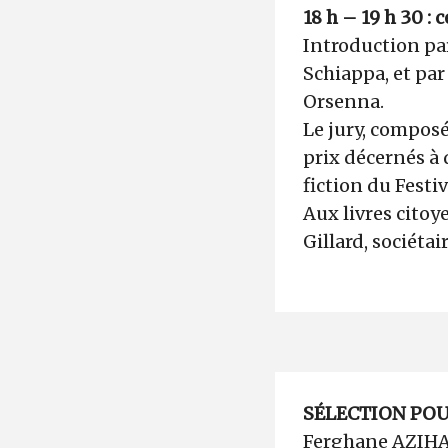
18 h – 19 h 30 : 
Introduction pa
Schiappa, et par
Orsenna.
Le jury, compos
prix décernés à 
fiction du Festiv
Aux livres citoy
Gillard, sociéta
SÉLECTION POU
Ferghane AZIH