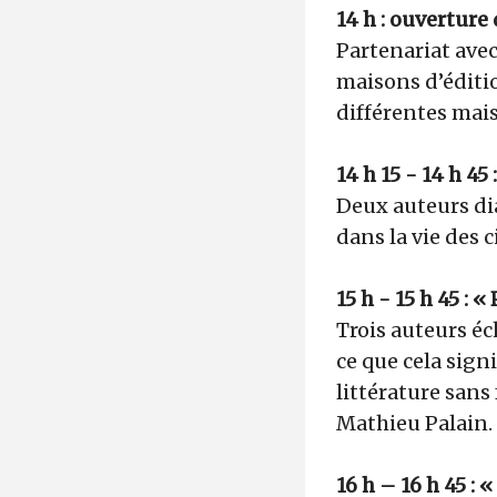
14 h : ouverture
Partenariat avec 
maisons d’éditio
différentes mais
14 h 15 - 14 h 45
Deux auteurs dia
dans la vie des c
15 h - 15 h 45 :
Trois auteurs éc
ce que cela sig
littérature sans 
Mathieu Palain.
16 h – 16 h 45 :