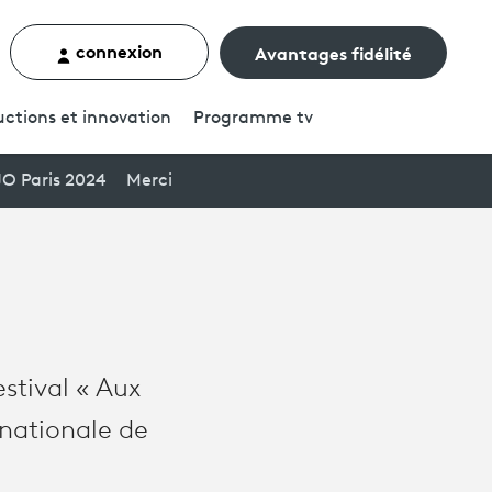
connexion
Avantages fidélité
rcher un contenu
ctions et innovation
Programme
tv
JO Paris 2024
Merci
estival « Aux
e nationale de