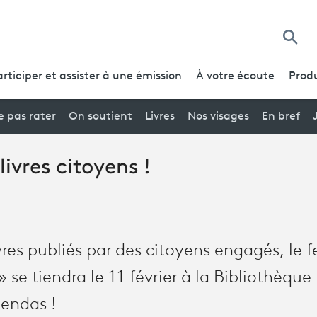
Reche
articiper et assister à une émission
À votre écoute
Produ
 pas rater
On soutient
Livres
Nos visages
En bref
livres citoyens !
res publiés par des citoyens engagés, le f
 » se tiendra le 11 février à la Bibliothèqu
gendas !