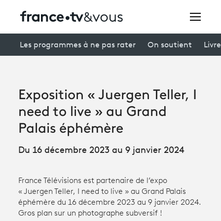
Rechercher
Les programmes à ne pas rater
On soutient
Livre
Festivals
Exposition « Juergen Teller, I
Creators
need to live » au Grand
À la une
Palais éphémère
Participer et assister à une émission
Du 16 décembre 2023 au 9 janvier 2024
À votre écoute
France Télévisions est partenaire de l’expo
Productions et innovation
« Juergen Teller, I need to live » au Grand Palais
éphémère du 16 décembre 2023 au 9 janvier 2024.
Programme
tv
Gros plan sur un photographe subversif !