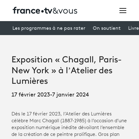
Rechercher
Les programmes à ne pas rater
On soutient
Livre
Festivals
Exposition « Chagall, Paris-
Creators
New York » à l’Atelier des
À la une
Lumières
Participer et assister à une émission
17 février 2023-7 janvier 2024
À votre écoute
Dès le 17 février 2023, l’Atelier des Lumières
Productions et innovation
célèbre Marc Chagall (1887-1985) à l’occasion d’une
exposition numérique inédite dévoilant l’ensemble
Programme
tv
de la création de ce peintre prolifique. Gros plan