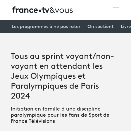
Rechercher
Les programmes à ne pas rater
On soutient
Livre
Festivals
Tous au sprint voyant/non-
Creators
voyant en attendant les
À la une
Jeux Olympiques et
Paralympiques de Paris
Participer et assister à une émission
2024
À votre écoute
Initiation en famille à une discipline
Productions et innovation
paralympique pour les Fans de Sport de
France Télévisions
Programme
tv