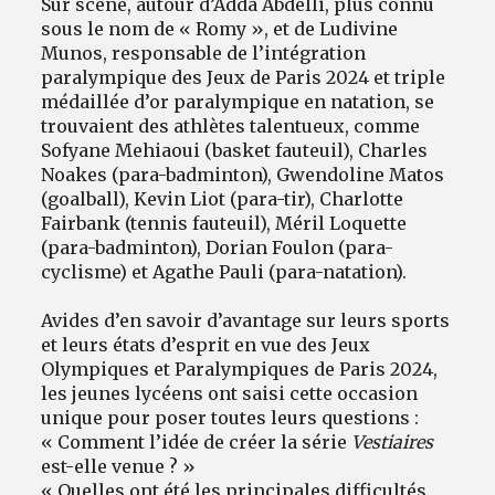
Sur scène, autour d’Adda Abdelli, plus connu
sous le nom de « Romy », et de Ludivine
Munos, responsable de l’intégration
paralympique des Jeux de Paris 2024 et triple
médaillée d’or paralympique en natation, se
trouvaient des athlètes talentueux, comme
Sofyane Mehiaoui (basket fauteuil), Charles
Noakes (para-badminton), Gwendoline Matos
(goalball), Kevin Liot (para-tir), Charlotte
Fairbank (tennis fauteuil), Méril Loquette
(para-badminton), Dorian Foulon (para-
cyclisme) et Agathe Pauli (para-natation).
Avides d’en savoir d’avantage sur leurs sports
et leurs états d’esprit en vue des Jeux
Olympiques et Paralympiques de Paris 2024,
les jeunes lycéens ont saisi cette occasion
unique pour poser toutes leurs questions :
« Comment l’idée de créer la série
Vestiaires
est-elle venue ? »
« Quelles ont été les principales difficultés