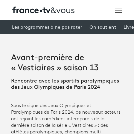
Rechercher
Les programmes à ne pas rater
On soutient
Livre
Festivals
Avant-première de
Creators
« Vestiaires » saison 13
À la une
Rencontre avec les sportifs paralympiques
des Jeux Olympiques de Paris 2024
Participer et assister à une émission
À votre écoute
Sous le signe des Jeux Olympiques et
Paralympiques de Paris 2024, de nouveaux acteurs
Productions et innovation
ont rejoint les comédiens intemporels de la
dernière saison de la série « Vestiaires » : des
Programme
tv
athlètes paralympiques, champions multi-