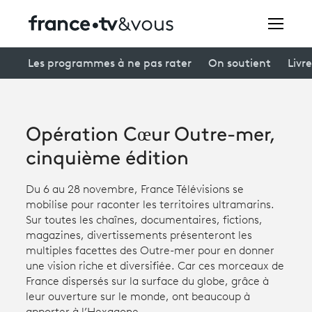
Rechercher
Les programmes à ne pas rater
On soutient
Livre
Festivals
Opération Cœur Outre-mer,
Creators
cinquième édition
À la une
Du 6 au 28 novembre, France Télévisions se
mobilise pour raconter les territoires ultramarins.
Participer et assister à une émission
Sur toutes les chaînes, documentaires, fictions,
magazines, divertissements présenteront les
À votre écoute
multiples facettes des Outre-mer pour en donner
une vision riche et diversifiée. Car ces morceaux de
Productions et innovation
France dispersés sur la surface du globe, grâce à
Programme
tv
leur ouverture sur le monde, ont beaucoup à