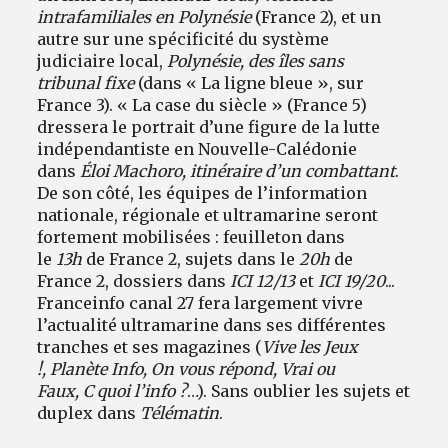
intrafamiliales en Polynésie
(France 2), et un
autre sur une spécificité du système
judiciaire local,
Polynésie, des îles sans
tribunal fixe
(dans « La ligne bleue », sur
France 3). « La case du siècle » (France 5)
dressera le portrait d’une figure de la lutte
indépendantiste en Nouvelle-Calédonie
dans
Éloi Machoro, itinéraire d’un combattant
.
De son côté, les équipes de l’information
nationale, régionale et ultramarine seront
fortement mobilisées : feuilleton dans
le
13h
de France 2, sujets dans le
20h
de
France 2, dossiers dans
ICI 12/13
et
ICI 19/20
...
Franceinfo canal 27 fera largement vivre
l’actualité ultramarine dans ses différentes
tranches et ses magazines (
Vive les Jeux
!, Planète Info, On vous répond, Vrai ou
Faux, C quoi l’info ?
…). Sans oublier les sujets et
duplex dans
Télématin
.