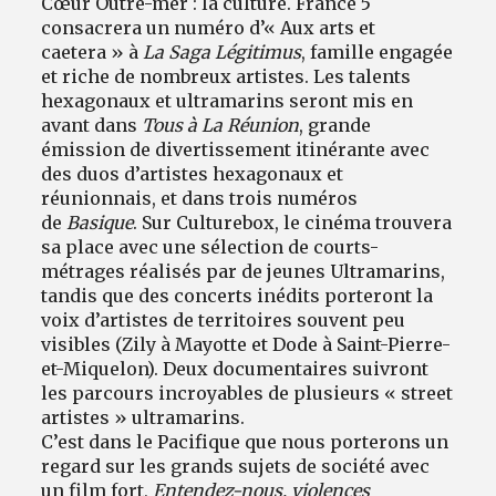
Cœur Outre-mer : la culture. France 5
consacrera un numéro d’« Aux arts et
caetera » à
La Saga Légitimus
, famille engagée
et riche de nombreux artistes. Les talents
hexagonaux et ultramarins seront mis en
avant dans
Tous à La Réunion
, grande
émission de divertissement itinérante avec
des duos d’artistes hexagonaux et
réunionnais, et dans trois numéros
de
Basique
. Sur Culturebox, le cinéma trouvera
sa place avec une sélection de courts-
métrages réalisés par de jeunes Ultramarins,
tandis que des concerts inédits porteront la
voix d’artistes de territoires souvent peu
visibles (Zily à Mayotte et Dode à Saint-Pierre-
et-Miquelon). Deux documentaires suivront
les parcours incroyables de plusieurs « street
artistes » ultramarins.
C’est dans le Pacifique que nous porterons un
regard sur les grands sujets de société avec
un film fort,
Entendez-nous, violences