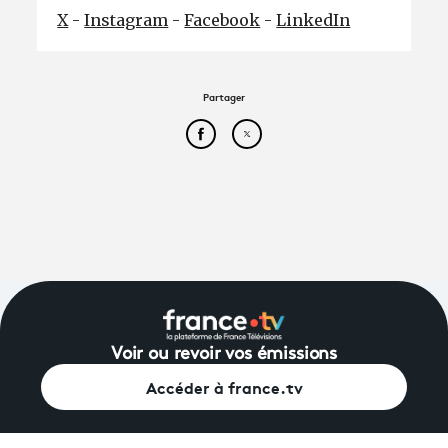
X
-
Instagram
-
Facebook
-
LinkedIn
Partager
Partager cet article sur Face
Partager cet article sur
Voir ou revoir vos émissions
Accéder à france.tv