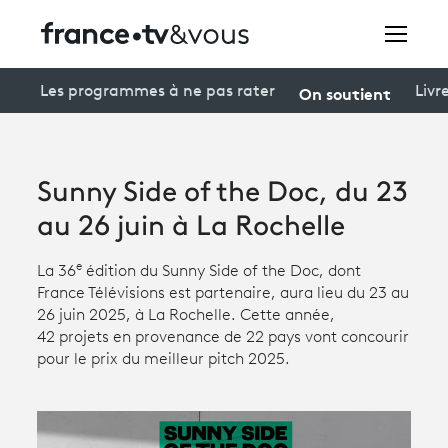
Rechercher
On soutient
Les programmes à ne pas rater
Livr
Festivals
Sunny Side of the Doc, du 23
Creators
au 26 juin à La Rochelle
À la une
e
La 36
édition du Sunny Side of the Doc, dont
France Télévisions est partenaire, aura lieu du 23 au
Participer et assister à une émission
26 juin 2025, à La Rochelle. Cette année,
42 projets en provenance de 22 pays vont concourir
À votre écoute
pour le prix du meilleur pitch 2025.
Productions et innovation
Programme
tv