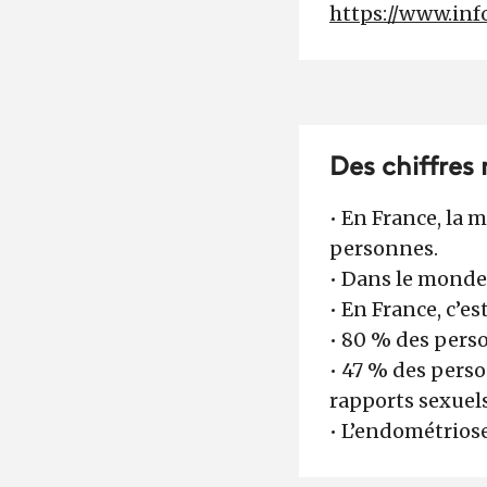
https://www.inf
Des chiffre
• En France, la 
personnes.
• Dans le monde
• En France, c’e
• 80 % des pers
• 47 % des pers
rapports sexuel
• L’endométriose