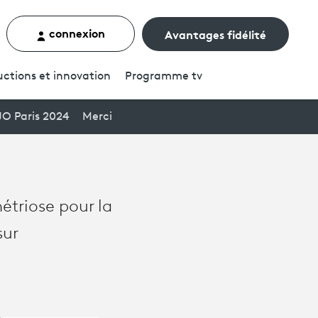
connexion
Avantages fidélité
rcher un contenu
ctions et innovation
Programme
tv
JO Paris 2024
Merci
étriose pour la
sur