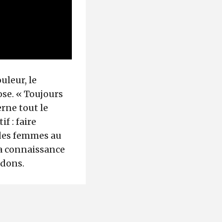
uleur, le
ose. « Toujours
erne tout le
f : faire
e des femmes au
la connaissance
 dons.