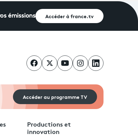
Accéder à france.tv
vos émissions
Accéder au programme TV
es
Productions et
innovation