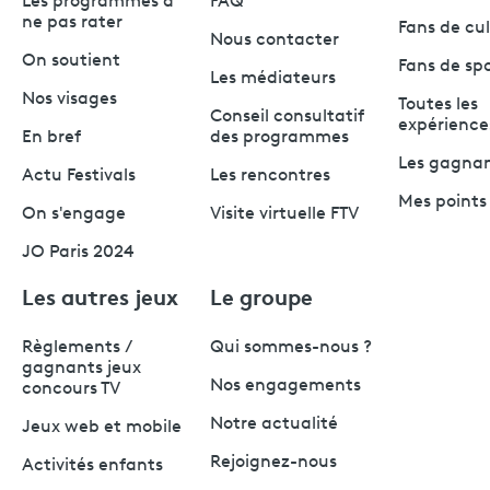
Les programmes à
FAQ
ne pas rater
Fans de cu
Nous contacter
On soutient
Fans de sp
Les médiateurs
Nos visages
Toutes les
Conseil consultatif
expérience
En bref
des programmes
Les gagna
Actu Festivals
Les rencontres
Mes points 
On s'engage
Visite virtuelle FTV
JO Paris 2024
Les autres jeux
Le groupe
Règlements /
Qui sommes-nous ?
gagnants jeux
Nos engagements
concours TV
Notre actualité
Jeux web et mobile
Rejoignez-nous
Activités enfants