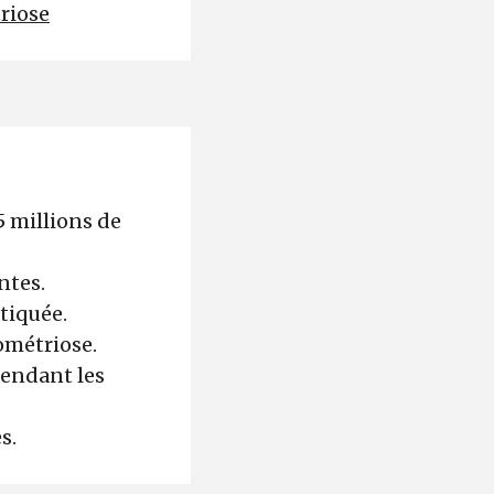
riose
5 millions de
ntes.
stiquée.
ométriose.
pendant les
es.