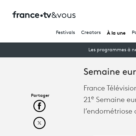
À la une
Festivals
Creators
P
Les programmes à ne
Semaine eur
France Télévisi
Partager
e
21
Semaine eur
Partager cet article sur Facebook
l’endométriose 
Partager cet article sur X