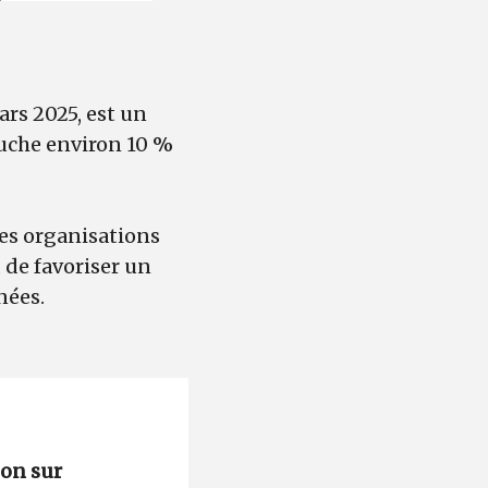
rs 2025, est un
ouche environ 10 %
res organisations
 de favoriser un
nées.
don sur