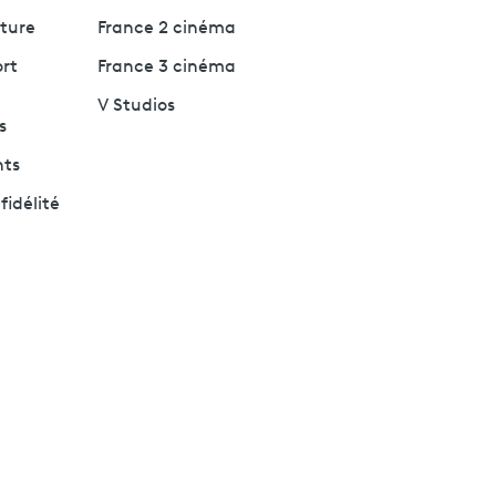
lture
France 2 cinéma
ort
France 3 cinéma
V Studios
s
nts
fidélité