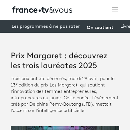
Rechercher
On soutient
Les programmes à ne pas rater
Livr
Festivals
Prix Margaret : découvrez
Creators
les trois lauréates 2025
À la une
Trois prix ont été décernés, mardi 29 avril, pour la
e
13
édition du prix Les Margaret, qui soutient
Participer et assister à une émission
l’innovation des femmes entrepreneures,
intrapreneures ou junior. Cette année, l’événement
À votre écoute
créé par Delphine Remy-Boutang (JFD), mettait
l’accent sur l’intelligence artificielle.
Productions et innovation
Programme
tv