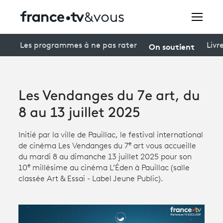
Rechercher
On soutient
Les programmes à ne pas rater
Livr
Festivals
Les Vendanges du 7e art, du
Creators
8 au 13 juillet 2025
À la une
Initié par la ville de Pauillac, le festival international
e
de cinéma Les Vendanges du 7
art vous accueille
Participer et assister à une émission
du mardi 8 au dimanche 13 juillet 2025 pour son
e
10
millésime au cinéma L’Éden à Pauillac (salle
À votre écoute
classée Art & Essai - Label Jeune Public).
Productions et innovation
Programme
tv