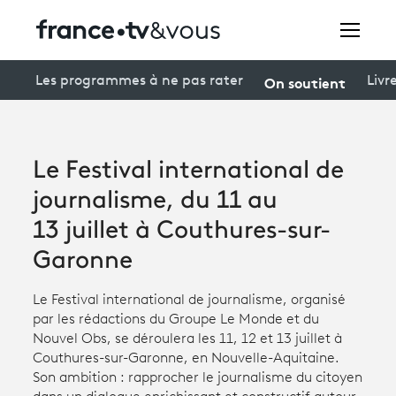
Rechercher
On soutient
Les programmes à ne pas rater
Livr
Festivals
Le Festival international de
Creators
journalisme, du 11 au
À la une
13 juillet à Couthures-sur-
Garonne
Participer et assister à une émission
Le Festival international de journalisme, organisé
À votre écoute
par les rédactions du Groupe Le Monde et du
Productions et innovation
Nouvel Obs, se déroulera les 11, 12 et 13 juillet à
Couthures-sur-Garonne, en Nouvelle-Aquitaine.
Programme
tv
Son ambition : rapprocher le journalisme du citoyen