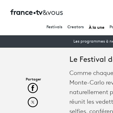
À la une
Festivals
Creators
P
Les programmes à ne
Le Festival 
Comme chaque an
Partager
Monte-Carlo revi
Partager cet article sur Facebook
naturellement p
réunit les vede
Partager cet article sur X
selfies, confére