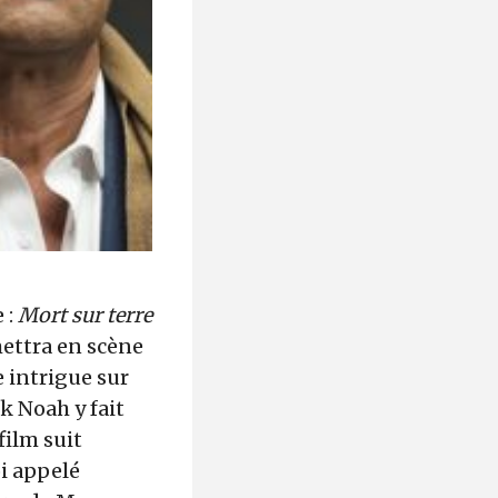
 :
Mort sur terre
mettra en scène
 intrigue sur
k Noah y fait
film suit
oi appelé