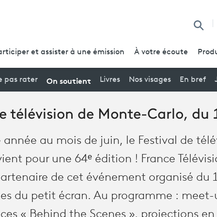
Reche
articiper et assister à une émission
À votre écoute
Produ
On soutient
 pas rater
Livres
Nos visages
En bref
de télévision de Monte-Carlo, du 
née au mois de juin, le Festival de télé
ent pour une 64ᵉ édition ! France Télévisi
artenaire de cet événement organisé du 13
ttes du petit écran. Au programme : meet-
nces « Behind the Scenes », projections en