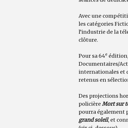
Avec une compétiti
les catégories Ficti
l’industrie de la t
clôture.
e
Pour sa 64
édition,
Documentaires/Act
internationales et
retenus en sélectio
Des projections ho
policière
Mort sur t
pourra également pa
grand soleil
, et con
(vir ci-dessous).