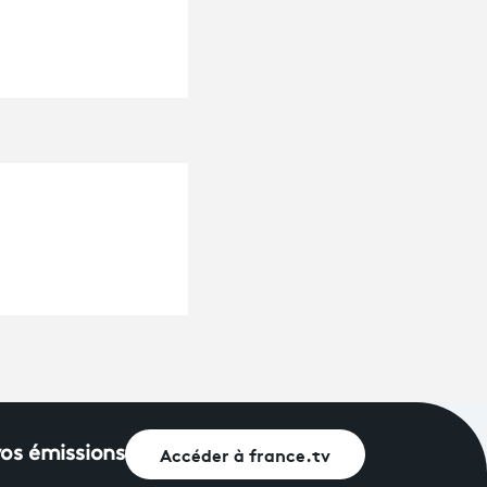
Accéder à france.tv
vos émissions