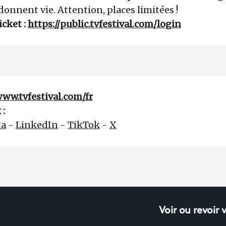
 donnent vie. Attention, places limitées !
icket :
https://public.tvfestival.com/login
www.tvfestival.com/fr
 :
ta
-
LinkedIn
-
TikTok
-
X
Voir ou revoir 