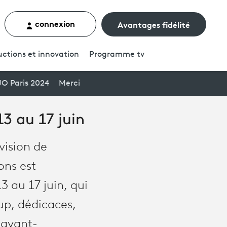
connexion
Avantages fidélité
rcher un contenu
ctions et innovation
Programme
tv
JO Paris 2024
Merci
13 au 17 juin
vision de
ons est
 au 17 juin, qui
up, dédicaces,
 avant-