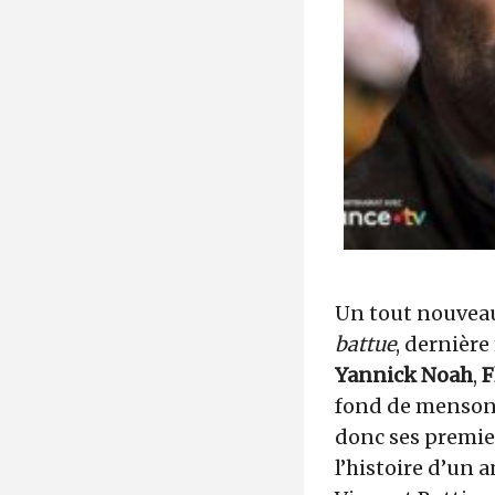
Un tout nouveau
battue
, dernière
Yannick Noah
,
F
fond de mensonge
donc ses premier
l’histoire d’un 