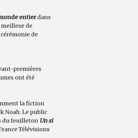
monde entier
dans
e meilleur de
a cérémonie de
avant-premières
ammes ont été
mment la fiction
ck Noah. Le public
s du feuilleton
Un si
 France Télévisions