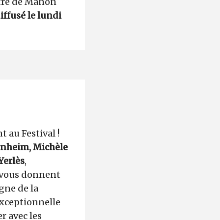
urtre de Manon
iffusé le lundi
t au Festival !
rnheim, Michèle
Yerlès
,
s vous donnent
gne de la
exceptionnelle
r avec les