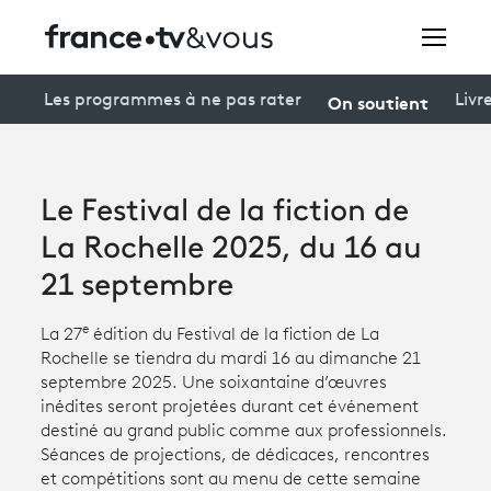
Rechercher
On soutient
Les programmes à ne pas rater
Livr
Festivals
Le Festival de la fiction de
Creators
La Rochelle 2025, du 16 au
À la une
21 septembre
Participer et assister à une émission
e
La 27
édition du Festival de la fiction de La
Rochelle se tiendra du mardi 16 au dimanche 21
À votre écoute
septembre 2025. Une soixantaine d’œuvres
inédites seront projetées durant cet événement
Productions et innovation
destiné au grand public comme aux professionnels.
Séances de projections, de dédicaces, rencontres
Programme
tv
et compétitions sont au menu de cette semaine