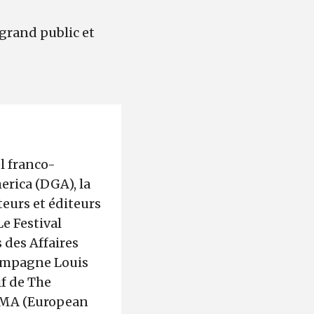
 grand public et
l franco-
erica (DGA), la
teurs et éditeurs
e Festival
 des Affaires
hampagne Louis
f de The
ELMA (European