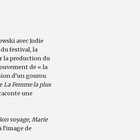
towski avec Jodie
u festival, la
ur la production du
mouvement de « la
sion d’un gourou
ue
La Femme la plus
 raconte une
Bon voyage, Marie
à l’image de