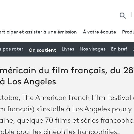
Reche
articiper et assister à une émission
À votre écoute
Produ
On soutient
 pas rater
Livres
Nos visages
En bref
américain du film français, du 2
à Los Angeles
ctobre, The American French Film Festival (
m français) s’installe à Los Angeles pour y
ine, quelque 70 films et séries francoph
ble pour les cinéphiles francophiles.