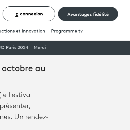
connexion
Avantages fidélité
rcher un contenu
ctions et innovation
Programme
tv
JO Paris 2024
Merci
8 octobre au
le Festival
 présenter,
ones. Un rendez-