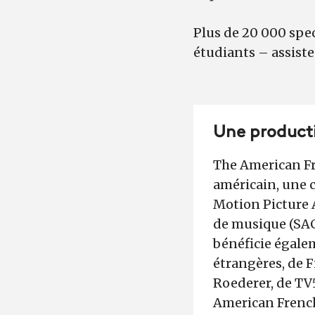
Plus de 20 000 spec
étudiants – assiste
Une producti
The American Fre
américain, une c
Motion Picture A
de musique (SAC
bénéficie égalem
étrangères, de 
Roederer, de TV
American French