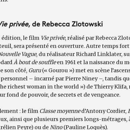
ie privée
, de Rebecca Zlotowski
 édition, le film
Vie privée
, réalisé par Rebecca Zlo
euil, sera présenté en ouverture. Autre temps fort d
Nouvelle Vague
, du réalisateur Richard Linklater, s
odard
À
bout de souffle
en 1961 et la naissance du 
e son côté,
Guru
(« Gourou ») met en scène l’ascen
ersonnel – incarné par Pierre Niney –, tandis q
he richest woman in the world ») de Thierry Klifa,
sur fond de pouvoir, de secrets et de vengeance.
ement : le film
Classe moyenne
d’Antony Cordier,
ux, ainsi que plusieurs premiers longs-métrages, 
rélien Peyre) ou de
Nino
(Pauline Loquès).