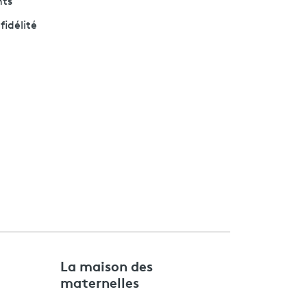
nts
fidélité
e
La maison des
maternelles