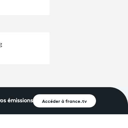
g
Accéder à france.tv
vos émissions