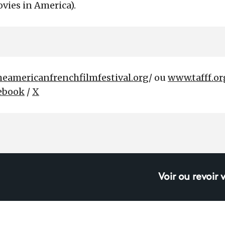
vies in America).
theamericanfrenchfilmfestival.org
/ ou
www.tafff.or
ebook
/
X
Voir ou revoir 