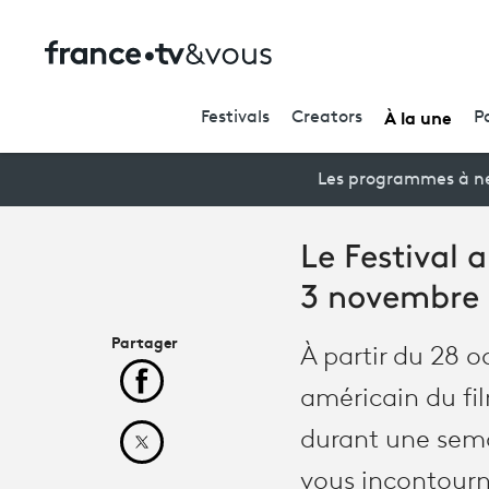
À la une
Festivals
Creators
P
Les programmes à ne
Le Festival 
3 novembre 
Partager
À partir du 28 o
Partager cet article sur Facebook
américain du fil
durant une sema
Partager cet article sur X
vous incontourna