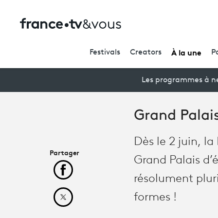
À la une
Festivals
Creators
P
Les programmes à ne
Grand Palais
Dès le 2 juin, l
Partager
Grand Palais d’
Partager cet article sur Facebook
résolument pluri
formes !
Partager cet article sur X