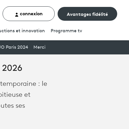
connexion
Avantages fidélité
rcher un contenu
ctions et innovation
Programme
tv
JO Paris 2024
Merci
e 2026
ntemporaine : le
itieuse et
outes ses