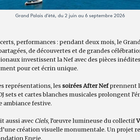
Grand Palais d’été, du 2 juin au 6 septembre 2026
certs, performances : pendant deux mois, le Grand 
partagées, de découvertes et de grandes célébratio
tionaux investissent la Nef avec des pièces inédites
ement pour cet écrin unique.
nes représentations, les
soirées After Nef
prennent le
 DJ sets et cartes blanches musicales prolongent l’é
e ambiance festive.
it aussi avec
Ciels
, l’œuvre lumineuse du collectif
V
 d’une création visuelle monumentale. Un projet r
ondation Engie.