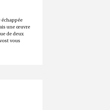
e échappée
alais une œuvre
sue de deux
vost vous