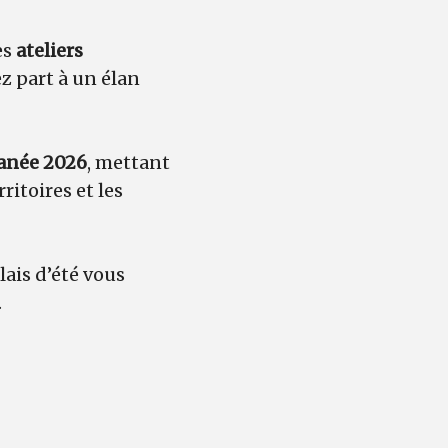
es
ateliers
ez part à un élan
anée 2026
, mettant
ritoires et les
lais d’été vous
.