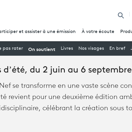
Reche
articiper et assister à une émission
À votre écoute
Produ
On soutient
 pas rater
Livres
Nos visages
En bref
 d’été, du 2 juin au 6 septembr
a Nef se transforme en une vaste scène co
été revient pour une deuxième édition amb
disciplinaire, célébrant la création sous t