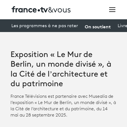
Rechercher
On soutient
Les programmes à ne pas rater
Livr
Festivals
Exposition « Le Mur de
Creators
Berlin, un monde divisé », à
À la une
la Cité de l’architecture et
du patrimoine
Participer et assister à une émission
À votre écoute
France Télévisions est partenaire avec Musealia de
l’exposition « Le Mur de Berlin, un monde divisé », à
Productions et innovation
la Cité de l’architecture et du patrimoine, du 14
mai au 28 septembre 2025.
Programme
tv