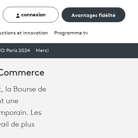
connexion
Avantages fidélité
rcher un contenu
ctions et innovation
Programme
tv
JO Paris 2024
Merci
e Commerce
t, la Bourse de
nt une
emporain. Les
vail de plus