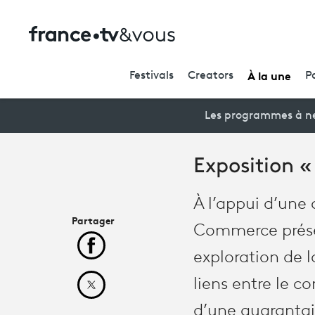
À la une
Festivals
Creators
P
Les programmes à ne
Exposition 
À l’appui d’une 
Partager
Commerce présen
Partager cet article sur Facebook
exploration de l
liens entre le co
Partager cet article sur X
d’une quarantai