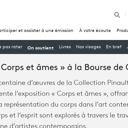
Reche
articiper et assister à une émission
À votre écoute
Produ
On soutient
 pas rater
Livres
Nos visages
En bref
« Corps et âmes » à la Bourse d
centaine d’œuvres de la Collection Pinaul
te l’exposition « Corps et âmes », offra
a représentation du corps dans l’art cont
rps et l’esprit sont explorés à travers le tra
ne d’artistes contemporains.