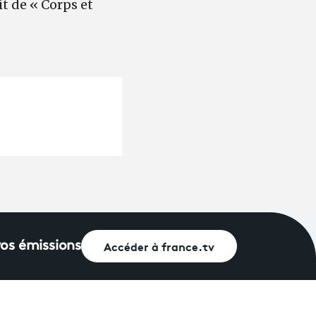
t de « Corps et
Accéder à france.tv
vos émissions