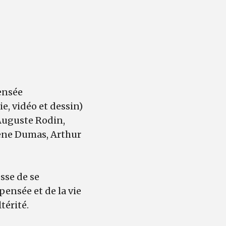
ensée
e, vidéo et dessin)
 Auguste Rodin,
ene Dumas, Arthur
esse de se
 pensée et de la vie
térité.