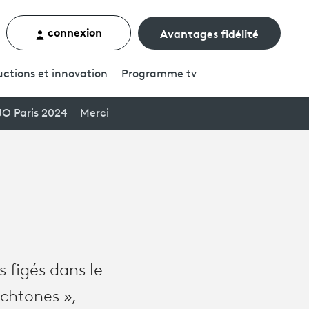
connexion
Avantages fidélité
rcher un contenu
ctions et innovation
Programme
tv
JO Paris 2024
Merci
s figés dans le
ochtones »,