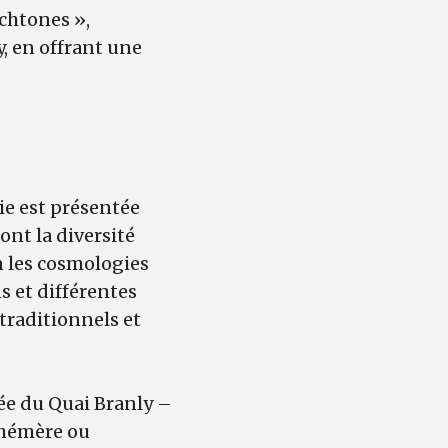
ochtones »,
, en offrant une
ie est présentée
nt la diversité
n les cosmologies
s et différentes
 traditionnels et
ée du Quai Branly –
éphémère ou