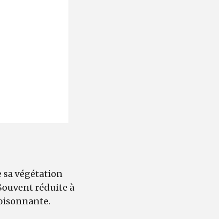
.
e sa végétation
Souvent réduite à
foisonnante.