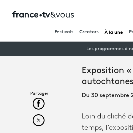
À la une
Festivals
Creators
P
Les programmes à ne
Exposition «
autochtones
Partager
Du 30 septembre 2
Partager cet article sur Facebook
Loin du cliché d
Partager cet article sur X
temps, l’exposi