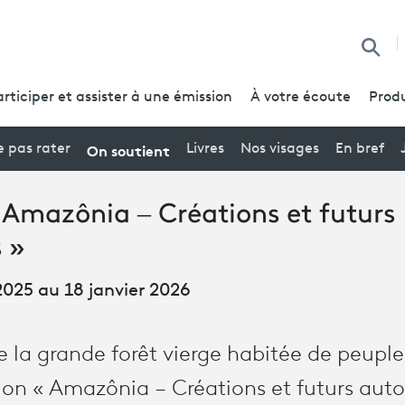
Reche
articiper et assister à une émission
À votre écoute
Produ
On soutient
 pas rater
Livres
Nos visages
En bref
 Amazônia – Créations et futurs
 »
025 au 18 janvier 2026
e la grande forêt vierge habitée de peuple
tion « Amazônia – Créations et futurs aut