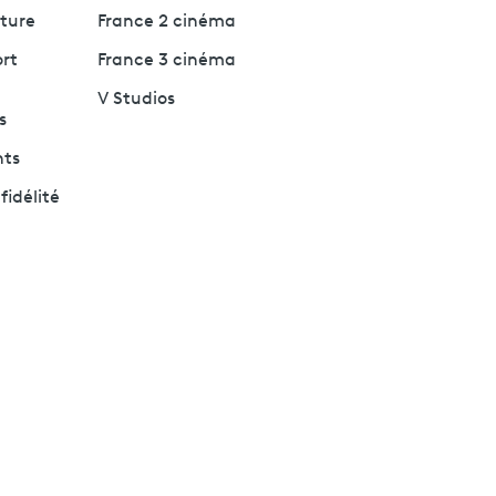
lture
France 2 cinéma
ort
France 3 cinéma
V Studios
s
nts
fidélité