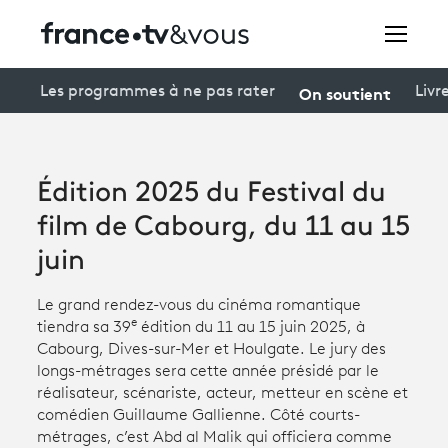
Rechercher
On soutient
Les programmes à ne pas rater
Livr
Festivals
Édition 2025 du Festival du
Creators
film de Cabourg, du 11 au 15
À la une
juin
Participer et assister à une émission
Le grand rendez-vous du cinéma romantique
e
tiendra sa 39
édition du 11 au 15 juin 2025, à
À votre écoute
Cabourg, Dives-sur-Mer et Houlgate. Le jury des
longs-métrages sera cette année présidé par le
Productions et innovation
réalisateur, scénariste, acteur, metteur en scène et
comédien Guillaume Gallienne. Côté courts-
Programme
tv
métrages, c’est Abd al Malik qui officiera comme