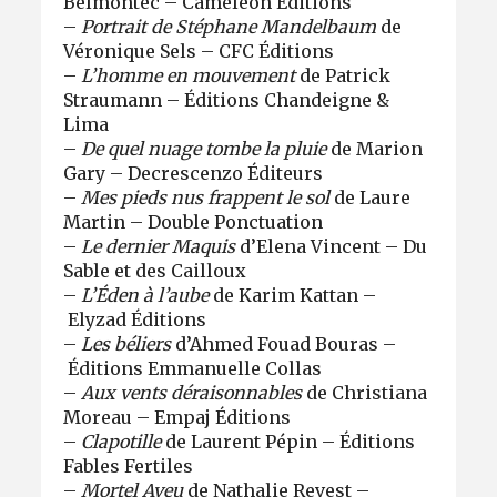
Belmontec – Caméléon Éditions
–
Portrait de Stéphane Mandelbaum
de
Véronique Sels – CFC Éditions
–
L’homme en mouvement
de Patrick
Straumann – Éditions Chandeigne &
Lima
–
De quel nuage tombe la pluie
de Marion
Gary – Decrescenzo Éditeurs
–
Mes pieds nus frappent le sol
de Laure
Martin – Double Ponctuation
–
Le dernier Maquis
d’Elena Vincent – Du
Sable et des Cailloux
–
L’Éden à l’aube
de Karim Kattan –
Elyzad Éditions
–
Les béliers
d’Ahmed Fouad Bouras –
Éditions Emmanuelle Collas
–
Aux vents déraisonnables
de Christiana
Moreau – Empaj Éditions
–
Clapotille
de Laurent Pépin – Éditions
Fables Fertiles
–
Mortel Aveu
de Nathalie Revest –