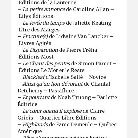
Éditions de la Lanterne
–​​​​​​​
La petite annonce
de Caroline Allan –
Lilys Éditions
–​​​​​​​
La levée du temps
de Juliette Keating –
L’Ire des Marges
–​​​​​​​
Fracture(s)
de Lidwine Van Lancker –
Livres Agités
–​​​​​​​
La Disparution
de Pierre Fréha –
Éditions Most
–​​​​​​​
Le Chant des pentes
de Simon Parcot –
Éditions Le Mot et le Reste
–​​​​​​​
Blackleaf
d’Isabelle Sallé – Novice
–​​​​​​​​​​​​​​
Ainsi qu’un lion dévorant
de Chantal
Detcherry – Passiflore
–​​​​​​​
Et pourtant
de Noah Truong – Paulette
Éditrice
–​​​​​​​
Le cœur quand il explose
de Claire
Griois – Quartier Libre Éditions
–​​​​​​​
Highlands
de Fanie Demeule – Québec
Amérique
–​​​​​​​
Rêve d’une pomme acide
de Justine