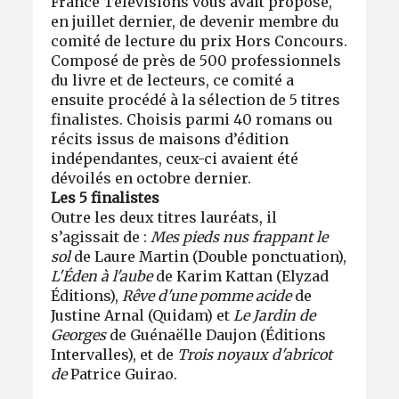
France Télévisions vous avait proposé,
en juillet dernier, de devenir membre du
comité de lecture du prix Hors Concours.
Composé de près de 500 professionnels
du livre et de lecteurs, ce comité a
ensuite procédé à la sélection de 5 titres
finalistes. Choisis parmi 40 romans ou
récits issus de maisons d’édition
indépendantes, ceux-ci avaient été
dévoilés en octobre dernier.
Les 5 finalistes
Outre les deux titres lauréats, il
s’agissait de :
Mes pieds nus frappant le
sol
de Laure Martin (Double ponctuation),
L'Éden à l'aube
de Karim Kattan (Elyzad
Éditions),
Rêve d'une pomme acide
de
Justine Arnal (Quidam) et
Le Jardin de
Georges
de Guénaëlle Daujon (Éditions
Intervalles), et de
Trois noyaux d'abricot
de
Patrice Guirao.