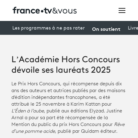
Rechercher
On soutient
Les programmes à ne pas rater
Livr
Festivals
L’Académie Hors Concours
Creators
dévoile ses lauréats 2025
À la une
Le Prix Hors Concours, qui récompense depuis dix
ans des auteurs et autrices publiés par des maisons
Participer et assister à une émission
d'édition indépendantes francophones, a été
attribué le 25 novembre à Karim Kattan pour
À votre écoute
L’Éden à l’aube
, publié aux éditions Elyzad. Justine
Arnal a pour sa part été récompensée de la
Productions et innovation
Mention du public du prix Hors Concours pour
Rêve
Programme
tv
d’une pomme acide
, publié par Quidam éditeur.