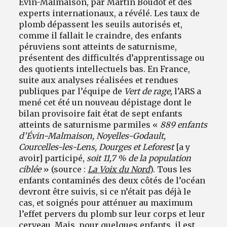
Évin-Malmaison, par Martin Boudot et des
experts internationaux, a révélé. Les taux de
plomb dépassent les seuils autorisés et,
comme il fallait le craindre, des enfants
péruviens sont atteints de saturnisme,
présentent des difficultés d’apprentissage ou
des quotients intellectuels bas. En France,
suite aux analyses réalisées et rendues
publiques par l’équipe de
Vert de rage,
l’ARS a
mené cet été un nouveau dépistage dont le
bilan provisoire fait état de sept enfants
atteints de saturnisme parmi
les «
889 enfants
d’Évin-Malmaison, Noyelles-Godault,
Courcelles-les-Lens, Dourges et Leforest
[a y
avoir] participé,
soit 11,7 % de la population
ciblée
» (source :
La Voix du Nord
). Tous les
enfants contaminés des deux côtés de l’océan
devront être suivis, si ce n’était pas déjà le
cas, et soignés pour atténuer au maximum
l’effet pervers du plomb sur leur corps et leur
cerveau. Mais, pour quelques enfants, il est