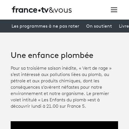
Rechercher
Les programmes à ne pas rater
On soutient
Livre
Festivals
Une enfance plombée
Creators
Pour sa troisième saison inédite, « Vert de rage »
À la une
s’est intéressé aux pollutions liées au plomb, au
pétrole et aux produits chimiques, dont les
Participer et assister à une émission
conséquences s’avèrent néfastes pour notre
environnement et notre organisme. Le premier
À votre écoute
volet intitulé « Les Enfants du plomb
»
est à
découvrir lundi à 21.00 sur France 5.
Productions et innovation
Programme
tv