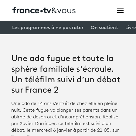
Rechercher
Les programmes à ne pas rater
On soutient
Livre
Festivals
Une ado fugue et toute la
Creators
sphère familiale s’écroule.
À la une
Un téléfilm suivi d’un débat
sur France 2
Participer et assister à une émission
À votre écoute
Une ado de 14 ans s’enfuit de chez elle en pleine
nuit. Cette fugue va plonger ses parents dans un
Productions et innovation
abîme de désarroi et d’incompréhension. Réalisé
par Xavier Durringer, ce téléfilm est suivi d’un
Programme
tv
débat, le mercredi 6 janvier à partir de 21.05, sur