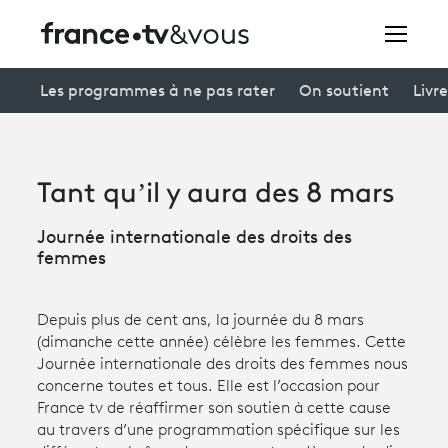
Rechercher
Les programmes à ne pas rater
On soutient
Livre
Festivals
Tant qu’il y aura des 8 mars
Creators
Journée internationale des droits des
À la une
femmes
Participer et assister à une émission
Depuis plus de cent ans, la journée du 8 mars
À votre écoute
(dimanche cette année) célèbre les femmes. Cette
Journée internationale des droits des femmes nous
Productions et innovation
concerne toutes et tous. Elle est l’occasion pour
France tv de réaffirmer son soutien à cette cause
Programme
tv
au travers d’une programmation spécifique sur les