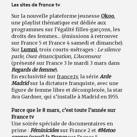
Les sites de France tv
Sur la nouvelle plateforme jeunesse
Okoo
,
une playlist thématique est dédiée aux
programmes sur l’égalité filles-garçons, les
droits des femmes… (émissions à retrouver
sur France 5 et France 4 samedi et dimanche).
Sur
Lumni
, trois courts-métrages :
Le silence
parle, Osez émancipation, L’Ascenseur
(présenté sur France 3 le mardi 3 mars dans
Regards de femme
).
En exclusivité sur
france.tv
, la série
Arde
Madrid
sur la dictature franquiste, avec une
figure de femme libre et décomplexée, la star
Ava Gardner, qui s’installe à Madrid en 1955.
Parce que le 8 mars, c’est toute l’année sur
France tv
Une soirée spéciale de documentaires en
prime :
Féminicides
sur France 2 et
#Metoo
secoue (aussi) la France
sur France 5.