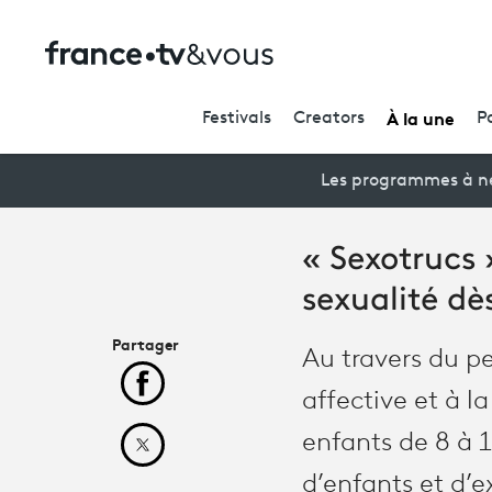
À la une
Festivals
Creators
P
Les programmes à ne
« Sexotrucs »
sexualité dè
Partager
Au travers du pe
Partager cet article sur Facebook
affective et à l
enfants de 8 à 1
Partager cet article sur X
d’enfants et d’e