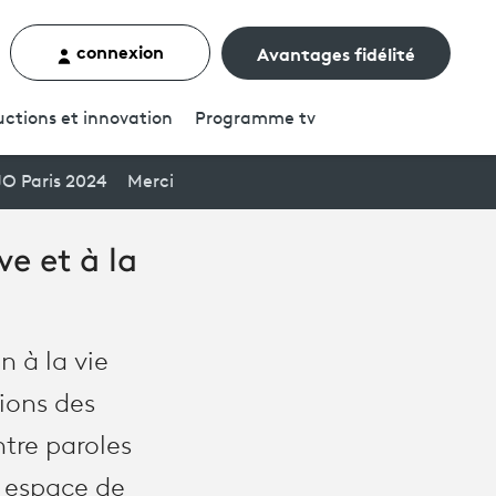
connexion
Avantages fidélité
rcher un contenu
ctions et innovation
Programme
tv
JO Paris 2024
Merci
ve et à la
n à la vie
tions des
ntre paroles
n espace de