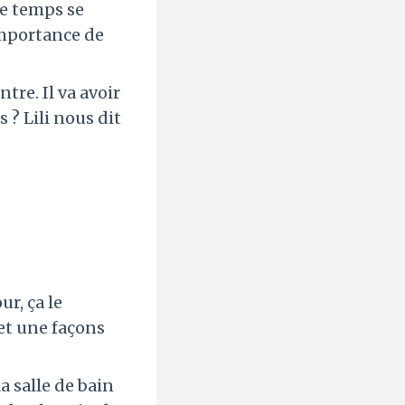
le temps se
’importance de
re. Il va avoir
 ? Lili nous dit
r, ça le
 et une façons
a salle de bain