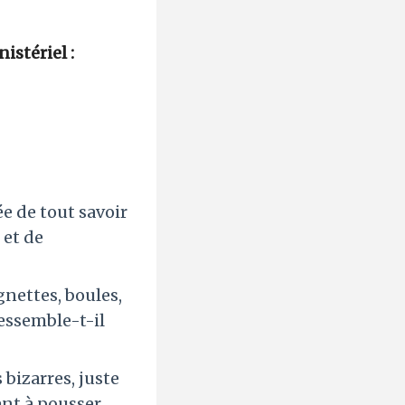
nistériel :
e de tout savoir
 et de
gnettes, boules,
ressemble-t-il
 bizarres, juste
ent à pousser.