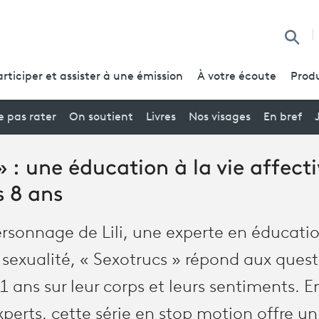
Reche
articiper et assister à une émission
À votre écoute
Produ
 pas rater
On soutient
Livres
Nos visages
En bref
 : une éducation à la vie affecti
s 8 ans
rsonnage de Lili, une experte en éducatio
a sexualité, « Sexotrucs » répond aux ques
1 ans sur leur corps et leurs sentiments. E
xperts, cette série en stop motion offre u