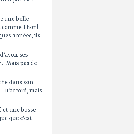
c une belle
t comme Thor !
ques années, ils
 d’avoir ses
ur… Mais pas de
ache dans son
e… D’accord, mais
lé et une bosse
que que c’est