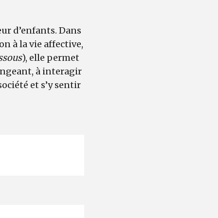
teur d’enfants. Dans
n à la vie affective,
essous
), elle permet
ngeant, à interagir
société et s’y sentir