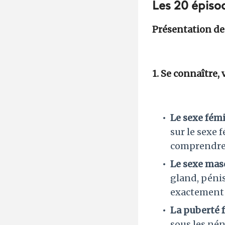
Les 20 épiso
Présentation des
1. Se connaître,
Le sexe fémi
sur le sexe 
comprendre c
Le sexe masc
gland, pénis
exactement 
La puberté 
sous les nén