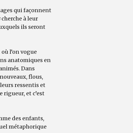
images qui façonnent
s
cherche à leur
uxquels ils seront
 où l’on vogue
ions anatomiques en
 animés. Dans
 nouveaux, flous,
eurs ressentis et
 rigueur, et c’est
omme des enfants,
suel métaphorique