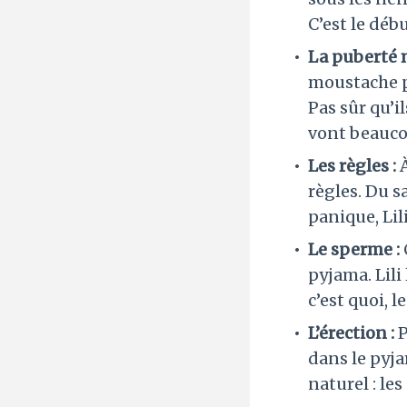
C’est le déb
La puberté 
moustache p
Pas sûr qu’i
vont beauco
Les règles :
règles. Du s
panique, Lili 
Le sperme :
pyjama. Lili
c’est quoi, 
L’érection :
P
dans le pyja
naturel : le