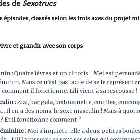
des de
Sexotrucs
 épisodes, classés selon les trois axes du projet mi
 vivre et grandir avec son corps
nin :
Quatre lèvres et un clitoris… Mei est persuadé
féminin. Mais ce n’est pas facile de se le représenter
omment il fonctionne. Lili vient à sa rescousse !
ulin :
Zizi, bangala, bistouquette, couilles, coucou
… Il en a des noms, le sexe masculin ! Mais à quoi 
? Et il fonctionne comment ?
féminine :
Mei s’inquiète. Elle a deux petites boules
és… Lili la rassure : ce sont ses seins qui commenc