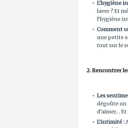
L’hygiène in
laver ? Et m
l’hygiène in
Comment on 
une petite s
tout sur le s
2. Rencontrer le
Les sentime
dégoûte un p
d’aimer… Et L
L’intimité :
A