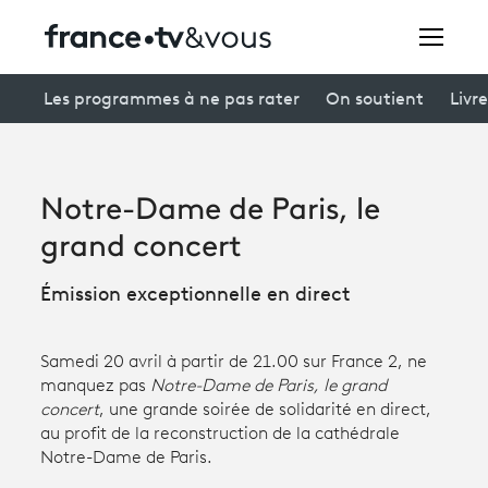
Rechercher
Les programmes à ne pas rater
On soutient
Livre
Festivals
Notre-Dame de Paris, le
Creators
grand concert
À la une
Émission exceptionnelle en direct
Participer et assister à une émission
Samedi 20 avril à partir de 21.00 sur France 2, ne
À votre écoute
manquez pas
Notre-Dame de Paris, le grand
concert
, une grande soirée de solidarité en direct,
Productions et innovation
au profit de la reconstruction de la cathédrale
Notre-Dame de Paris.
Programme
tv