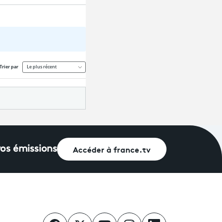
Accéder à france.tv
vos émissions