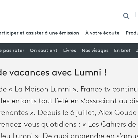
Reche
articiper et assister à une émission
À votre écoute
Produ
 pas rater
On soutient
Livres
Nos visages
En bref
 de vacances avec Lumni !
 de « La Maison Lumni », France tv contin
s enfants tout l’été en s’associant au dis
enantes ». Depuis le 6 juillet, Alex Goud
endez-vous quotidiens : « Les Cahiers de
 Jeu Lumni ». De quoi apprendre en s’amus