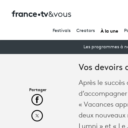
À la une
Festivals
Creators
P
Les programmes à ne
Vos devoirs
Après le succès
Partager
d’accompagner le
Partager cet article sur Facebook
« Vacances appr
deux nouveaux r
Partager cet article sur X
Lumni » et « Le