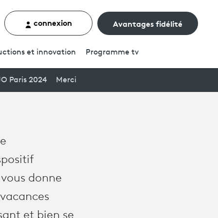
connexion
Avantages fidélité
rcher un contenu
ctions et innovation
Programme
tv
JO Paris 2024
Merci
ue
positif
e vous donne
 vacances
ant et bien se