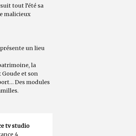
uit tout l’été sa
le malicieux
e présente un lieu
patrimoine, la
ex Goude et son
 sport… Des modules
amilles.
e tv studio
France 4