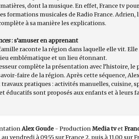
matières, dont la musique. En effet, France tv pours
les formations musicales de Radio France. Adrien, 
complète à sa manière les explications.
nces
: s’amuser en apprenant
famille raconte la région dans laquelle elle vit. Ell
n lieu emblématique et un lieu étonnant.
esseur complète la présentation avec l’histoire, le 
avoir-faire de la région. Après cette séquence, Al
travaux pratiques : activités manuelles, cuisine,
t éducatifs sont proposés aux enfants et à leurs f
entation
Alex Goude
- Production
Media tv
et
Franc
 au vendredi à 09.55 sur France 2, puis à 11.00 sur 