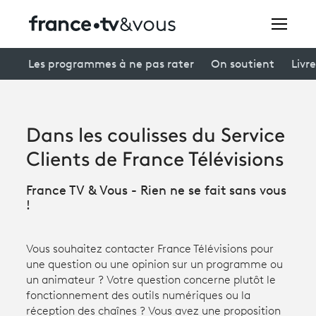
Rechercher
Les programmes à ne pas rater
On soutient
Livre
Festivals
Dans les coulisses du Service
Creators
Clients de France Télévisions
À la une
France TV & Vous - Rien ne se fait sans vous
!
Participer et assister à une émission
À votre écoute
Vous souhaitez contacter France Télévisions pour
une question ou une opinion sur un programme ou
Productions et innovation
un animateur ? Votre question concerne plutôt le
fonctionnement des outils numériques ou la
Programme
tv
réception des chaînes ? Vous avez une proposition