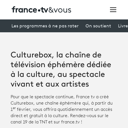
Rechercher
Les programmes à ne pas rater
On soutient
Livre
Festivals
Culturebox, la chaîne de
Creators
télévision éphémère dédiée
À la une
à la culture, au spectacle
vivant et aux artistes
Participer et assister à une émission
Pour que le spectacle continue, France tv a créé
À votre écoute
Culturebox, une chaîne éphémère qui, à partir du
er
Productions et innovation
1
février, vous offrira quotidiennement un accès
direct et gratuit à la culture. Rendez-vous sur le
Programme
tv
canal 19 de la TNT et sur france.tv !