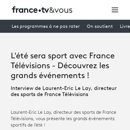
Rechercher
Les programmes à ne pas rater
On soutient
Livre
Festivals
L'été sera sport avec France
Creators
Télévisions - Découvrez les
À la une
grands événements !
Participer et assister à une émission
Interview de Laurent-Eric Le Lay, directeur
des sports de France Télévisions
À votre écoute
Productions et innovation
Laurent-Eric Le Lay, directeur des sports de France
Télévisions, vous présente les grands événements
Programme
tv
sportifs de l'été !