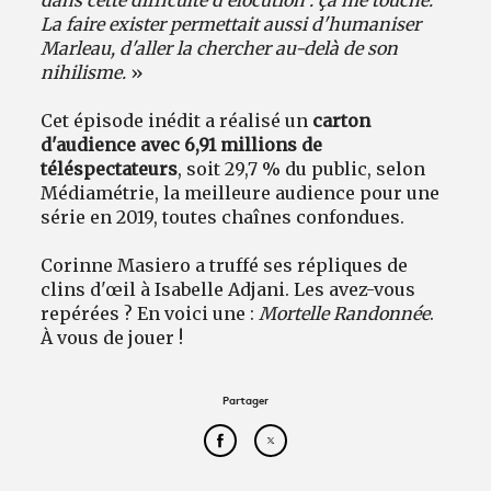
dans cette difficulté d'élocution : ça me touche.
La faire exister permettait aussi d'humaniser
Marleau, d'aller la chercher au-delà de son
nihilisme.
»
Cet épisode inédit a réalisé un
carton
d'audience avec 6,91 millions de
téléspectateurs
, soit 29,7 % du public, selon
Médiamétrie, la meilleure audience pour une
série en 2019, toutes chaînes confondues.
Corinne Masiero a truffé ses répliques de
clins d'œil à Isabelle Adjani. Les avez-vous
repérées ? En voici une :
Mortelle Randonnée
.
À vous de jouer !
Partager
Partager cet article sur Face
Partager cet article sur