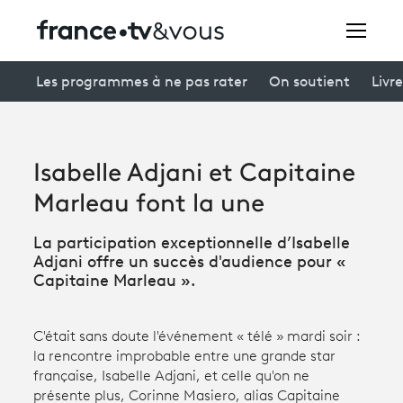
Rechercher
Les programmes à ne pas rater
On soutient
Livre
Festivals
Isabelle Adjani et Capitaine
Creators
Marleau font la une
À la une
La participation exceptionnelle d’Isabelle
Adjani offre un succès d'audience pour «
Participer et assister à une émission
Capitaine Marleau ».
À votre écoute
C'était sans doute l'événement « télé » mardi soir :
Productions et innovation
la rencontre improbable entre une grande star
française, Isabelle Adjani, et celle qu'on ne
Programme
tv
présente plus, Corinne Masiero, alias Capitaine