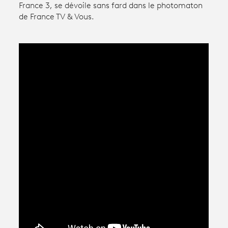
France 3, se dévoile sans fard dans le photomaton
de France TV & Vous.
Avantages fidélité
connexion