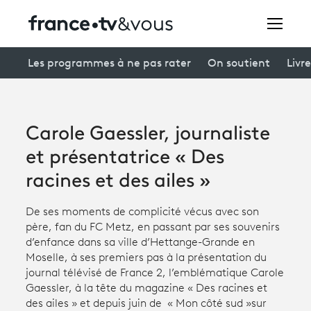
Rechercher
Les programmes à ne pas rater
On soutient
Livre
Festivals
Carole Gaessler, journaliste
Creators
et présentatrice « Des
À la une
racines et des ailes »
Participer et assister à une émission
De ses moments de complicité vécus avec son
père, fan du FC Metz, en passant par ses souvenirs
À votre écoute
d’enfance dans sa ville d’Hettange-Grande en
Moselle, à ses premiers pas à la présentation du
Productions et innovation
journal télévisé de France 2, l’emblématique Carole
Gaessler, à la tête du magazine « Des racines et
Programme
tv
des ailes » et depuis juin de « Mon côté sud »sur