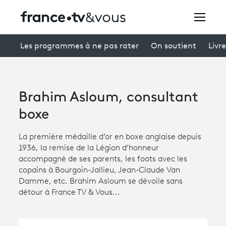
Rechercher
Les programmes à ne pas rater
On soutient
Livre
Festivals
Brahim Asloum, consultant
Creators
boxe
À la une
La première médaille d’or en boxe anglaise depuis
1936, la remise de la Légion d’honneur
Participer et assister à une émission
accompagné de ses parents, les foots avec les
copains à Bourgoin-Jallieu, Jean-Claude Van
À votre écoute
Damme, etc. Brahim Asloum se dévoile sans
détour à France TV & Vous...
Productions et innovation
Programme
tv