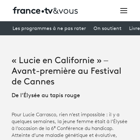
Rechercher
Les programmes à ne pas rater
On soutient
Livre
Festivals
« Lucie en Californie » –
Creators
Avant-première au Festival
À la une
de Cannes
Participer et assister à une émission
De l’Élysée au tapis rouge
À votre écoute
Pour Lucie Carrasco, rien n’est impossible : il y a
Productions et innovation
quelques semaines, la jeune femme était à l’Élysée
e
à l’occasion de la 6
Conférence du handicap.
Programme
tv
Atteinte d’une maladie génétique et évolutive,