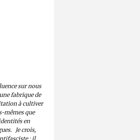
nfluence sur nous
 une fabrique de
itation à cultiver
ous-mêmes que
identités en
ues. Je crois,
tifasciste : il