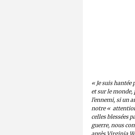
« Je suis hantée p
et sur le monde,
l'ennemi, si un ar
notre « attentio
celles blessées p
guerre, nous conv
après Virginia Woo