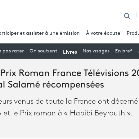
Reche
articiper et assister à une émission
À votre écoute
Produ
Livres
 pas rater
On soutient
Nos visages
En bref
t Prix Roman France Télévisions 2
nal Salamé récompensées
urs venus de toute la France ont décerné l
 et le Prix roman à « Habibi Beyrouth ».