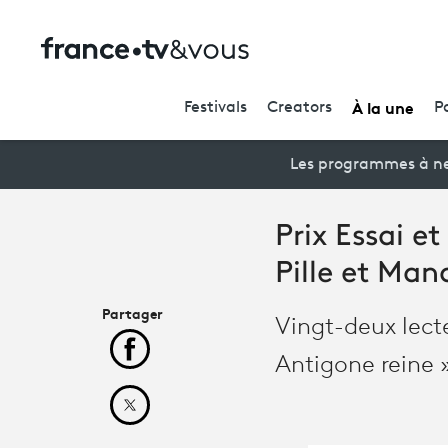
À la une
Festivals
Creators
P
Les programmes à ne
Prix Essai e
Pille et Ma
Partager
Vingt-deux lecte
Partager cet article sur Facebook
Antigone reine »
Partager cet article sur X