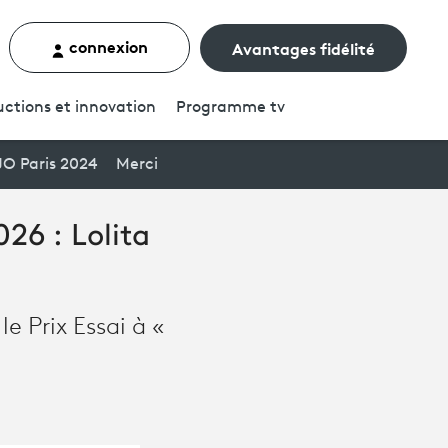
connexion
Avantages fidélité
rcher un contenu
ctions et innovation
Programme
tv
JO Paris 2024
Merci
026 : Lolita
e Prix Essai à «