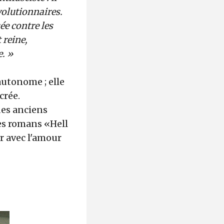
révolutionnaires.
ée contre les
 reine,
e. »
autonome ; elle
crée.
des anciens
des romans «Hell
er avec l'amour