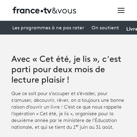
Rechercher
Livr
Les programmes à ne pas rater
On soutient
Festivals
Avec « Cet été, je lis », c’est
Creators
parti pour deux mois de
À la une
lecture plaisir !
Participer et assister à une émission
Que ce soit pour s’occuper et s’évader, pour
s’amuser, découvrir, rêver, on a toujours une bonne
À votre écoute
raison d’ouvrir un livre ! C’est ce que nous rappelle
l’opération « Cet été, je lis », organisée pour la
Productions et innovation
deuxième année par le ministère de l’Éducation
er
nationale, et qui se tient du 1
juin au 31 août.
Programme
tv