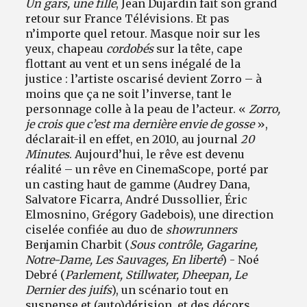
Un gars, une fille
, Jean Dujardin fait son grand
retour sur France Télévisions. Et pas
n’importe quel retour. Masque noir sur les
yeux, chapeau
cordobés
sur la tête, cape
flottant au vent et un sens inégalé de la
justice : l’artiste oscarisé devient Zorro – à
moins que ça ne soit l’inverse, tant le
personnage colle à la peau de l’acteur. «
Zorro,
je crois que c’est ma dernière envie de gosse
»,
déclarait-il en effet, en 2010, au journal
20
Minutes
. Aujourd’hui, le rêve est devenu
réalité – un rêve en CinemaScope, porté par
un casting haut de gamme (Audrey Dana,
Salvatore Ficarra, André Dussollier, Éric
Elmosnino, Grégory Gadebois), une direction
ciselée confiée au duo de
showrunners
Benjamin Charbit (
Sous contrôle, Gagarine,
Notre-Dame, Les Sauvages, En liberté
) - Noé
Debré (
Parlement, Stillwater, Dheepan, Le
Dernier des juifs
), un scénario tout en
suspense et (auto)dérision, et des décors