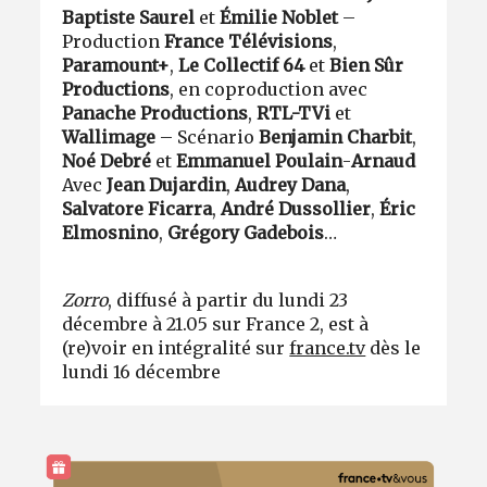
Baptiste Saurel
et
Émilie Noblet
–
Production
France Télévisions
,
Paramount+
,
Le Collectif 64
et
Bien Sûr
Productions
, en coproduction avec
Panache Productions
,
RTL-TVi
et
Wallimage
– Scénario
Benjamin Charbit
,
Noé Debré
et
Emmanuel Poulain
-
Arnaud
Avec
Jean Dujardin
,
Audrey Dana
,
Salvatore Ficarra
,
André Dussollier
,
Éric
Elmosnino
,
Grégory Gadebois
…
Zorro
, diffusé à partir du lundi 23
décembre à 21.05 sur France 2, est à
(re)voir en intégralité sur
france.tv
dès le
lundi 16 décembre