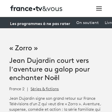
Rechercher
Les programmes à ne pas rater
On soutient
Livr
Festivals
« Zorro »
Creators
Jean Dujardin court vers
À la une
l’aventure au galop pour
Participer et assister à une émission
enchanter Noël
À votre écoute
France 2
Séries & fictions
Productions et innovation
Jean Dujardin signe son grand retour sur France
Télévisions d’un Z qui veut dire « Zorro ». Aventure,
Programme
tv
suspense, comédie et action : la série familiale qui