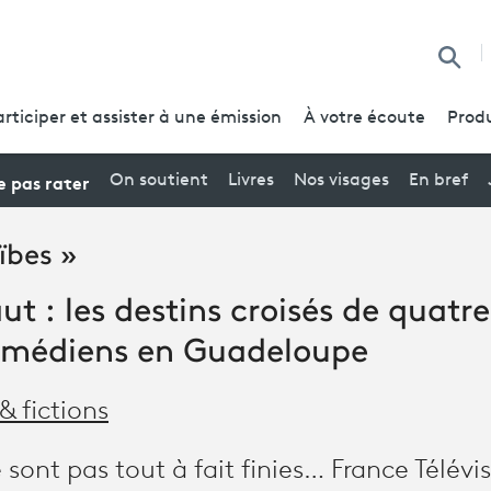
Reche
articiper et assister à une émission
À votre écoute
Produ
 pas rater
On soutient
Livres
Nos visages
En bref
ïbes »
ut : les destins croisés de quatr
omédiens en Guadeloupe
& fictions
sont pas tout à fait finies… France Télévi