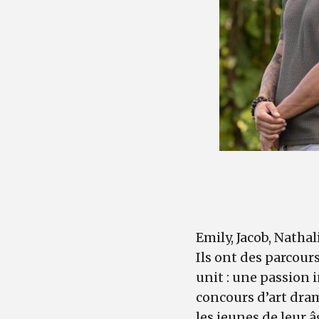
Emily, Jacob, Natha
Ils ont des parcour
unit : une passion i
concours d’art dra
les jeunes de leur â