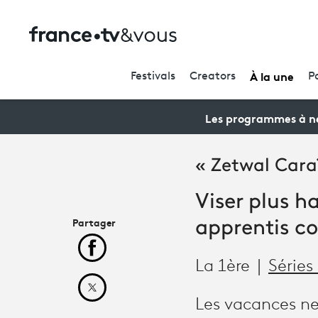
À la une
Festivals
Creators
P
Les programmes à ne
« Zetwal Cara
Viser plus ha
Partager
apprentis c
Partager cet article sur Facebook
La 1ère
Séries 
Partager cet article sur X
Les vacances ne 