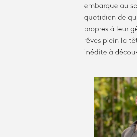
embarque au sole
quotidien de qu
propres à leur g
rêves plein la t
inédite à découvr