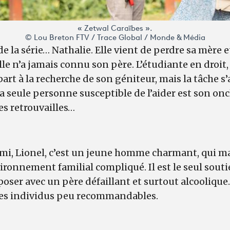
« Zetwal Caraïbes ».
© Lou Breton FTV / Trace Global / Monde & Média
 la série… Nathalie. Elle vient de perdre sa mère e
lle n’a jamais connu son père. L’étudiante en droit,
 part à la recherche de son géniteur, mais la tâche s
a seule personne susceptible de l’aider est son on
es retrouvailles…
ami, Lionel, c’est un jeune homme charmant, qui
ronnement familial compliqué. Il est le seul souti
poser avec un père défaillant et surtout alcoolique.
des individus peu recommandables.