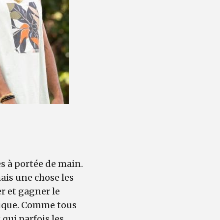
es à portée de main.
mais une chose les
er et gagner le
nique. Comme tous
 qui parfois les