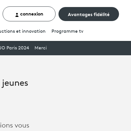
connexion
Avantages fidélité
rcher un contenu
ctions et innovation
Programme
tv
JO Paris 2024
Merci
e jeunes
sions vous