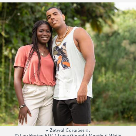
« Zetwal Caraïbes ».