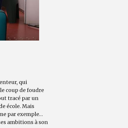
menteur, qui
ble coup de foudre
out tracé par un
de école. Mais
omme par exemple…
 ses ambitions à son