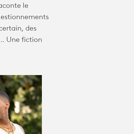
aconte le
questionnements
certain, des
s… Une fiction