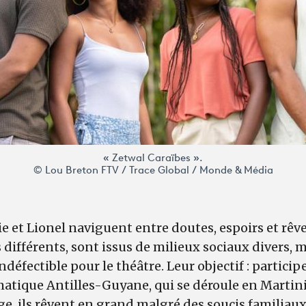
« Zetwal Caraïbes ».
© Lou Breton FTV / Trace Global / Monde & Média
lie et Lionel naviguent entre doutes, espoirs et rêv
s différents, sont issus de milieux sociaux divers, 
ndéfectible pour le théâtre. Leur objectif : particip
matique Antilles-Guyane, qui se déroule en Marti
ge, ils rêvent en grand malgré des soucis familiaux