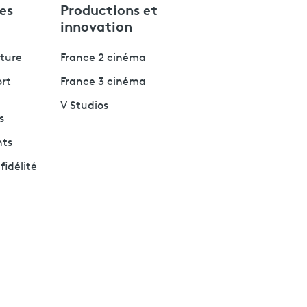
es
Productions et
innovation
lture
France 2 cinéma
ort
France 3 cinéma
V Studios
s
nts
fidélité