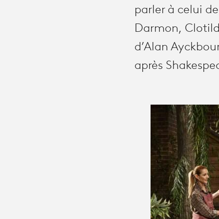
parler à celui d
Darmon, Clotild
d’Alan Ayckbourn
après Shakespea