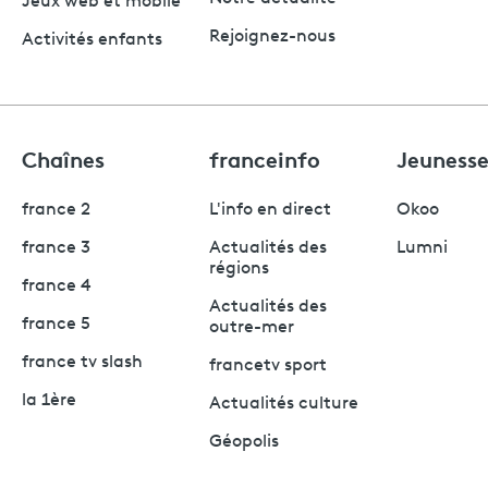
Jeux web et mobile
Rejoignez-nous
Activités enfants
Chaînes
franceinfo
Jeuness
france 2
L'info en direct
Okoo
france 3
Actualités des
Lumni
régions
france 4
Actualités des
france 5
outre-mer
france tv slash
francetv sport
la 1ère
Actualités culture
Géopolis