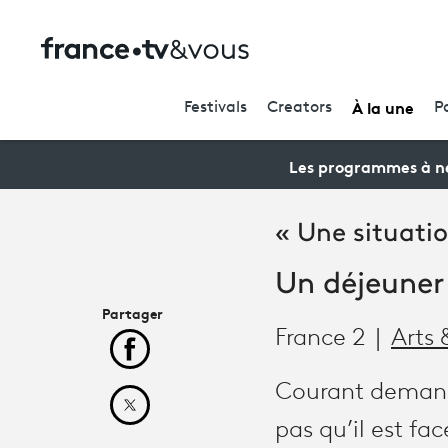
À la une
Festivals
Creators
P
Les programmes à ne
« Une situatio
Un déjeuner 
Partager
France 2
Arts 
Partager cet article sur Facebook
Courant demande
Partager cet article sur X
pas qu’il est fa