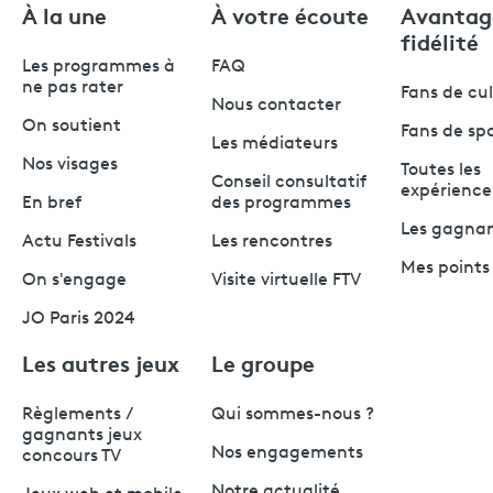
À la une
À votre écoute
Avantag
fidélité
Les programmes à
FAQ
ne pas rater
Fans de cu
Nous contacter
On soutient
Fans de sp
Les médiateurs
Nos visages
Toutes les
Conseil consultatif
expérience
En bref
des programmes
Les gagna
Actu Festivals
Les rencontres
Mes points 
On s'engage
Visite virtuelle FTV
JO Paris 2024
Les autres jeux
Le groupe
Règlements /
Qui sommes-nous ?
gagnants jeux
Nos engagements
concours TV
Notre actualité