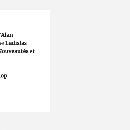
’
Alan
ne
Ladislas
 Nouveautés
et
nop