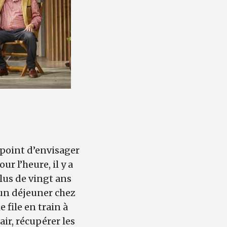
 point d’envisager
ur l’heure, il y a
lus de vingt ans
t un déjeuner chez
 file en train à
ir, récupérer les