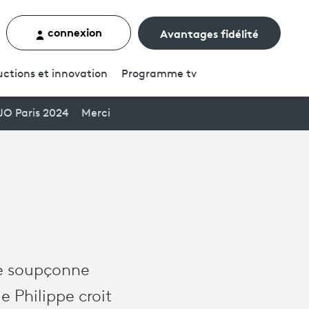
connexion
Avantages fidélité
rcher un contenu
ctions et innovation
Programme
tv
JO Paris 2024
Merci
ne soupçonne
e Philippe croit