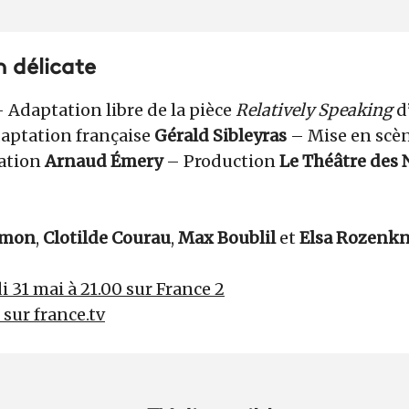
n délicate
 Adaptation libre de la pièce
Relatively Speaking
d
aptation française
Gérald Sibleyras
– Mise en scè
ation
Arnaud Émery
– Production
Le Théâtre des
rmon
,
Clotilde Courau
,
Max Boublil
et
Elsa Rozenk
 31 mai à 21.00 sur France 2
r sur france.tv