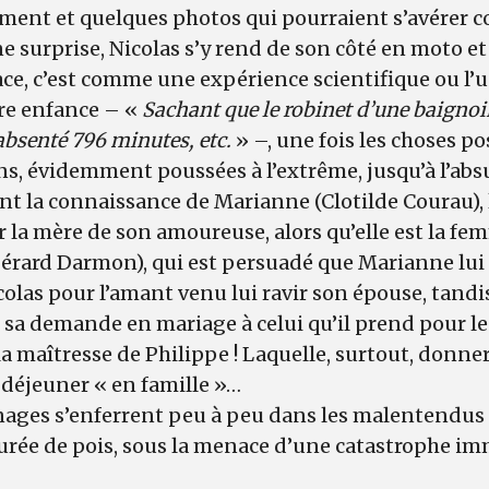
ement et quelques photos qui pourraient s’avérer
ne surprise, Nicolas s’y rend de son côté en moto et
ace, c’est comme une expérience scientifique ou l’
re enfance – «
Sachant que le robinet d’une baignoir
 absenté 796 minutes, etc.
» –, une fois les choses po
ns, évidemment poussées à l’extrême, jusqu’à l’absu
nt la connaissance de Marianne (Clotilde Courau), 
la mère de son amoureuse, alors qu’elle est la fe
(Gérard Darmon), qui est persuadé que Marianne lui
olas pour l’amant venu lui ravir son épouse, tandi
sa demande en mariage à celui qu’il prend pour le 
 la maîtresse de Philippe ! Laquelle, surtout, donne
e déjeuner « en famille »…
ages s’enferrent peu à peu dans les malentendus 
rée de pois, sous la menace d’une catastrophe i