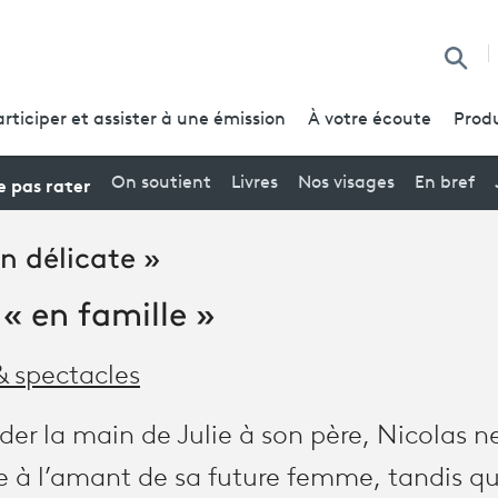
Reche
articiper et assister à une émission
À votre écoute
Produ
 pas rater
On soutient
Livres
Nos visages
En bref
n délicate »
« en famille »
& spectacles
r la main de Julie à son père, Nicolas 
ce à l’amant de sa future femme, tandis qu