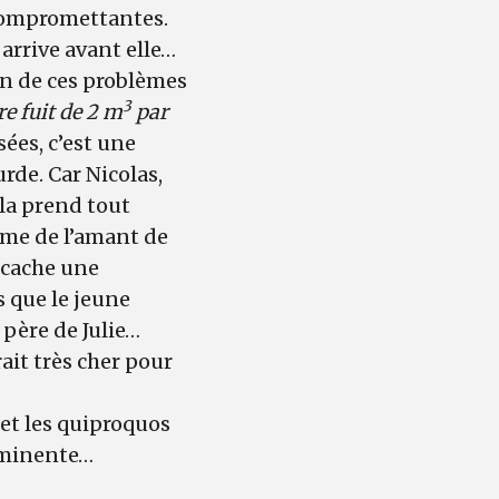
 compromettantes.
 arrive avant elle…
un de ces problèmes
3
e fuit de 2 m
par
sées, c’est une
rde. Car Nicolas,
la prend tout
mme de l’amant de
 cache une
s que le jeune
père de Julie…
rait très cher pour
et les quiproquos
mminente…