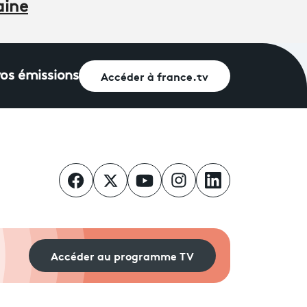
aine
Accéder à france.tv
vos émissions
Accéder au programme TV