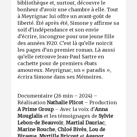
bibliothèque et, surtout, découvre le
bonheur d’avoir une chambre à elle. Tout
à Meyrignac lui offre un avant-goût de
liberté. Été après été, Simone y affirme sa
soif d’indépendance et son envie
d’écrire, incongrue pour une jeune fille
des années 1920. C’est là qu’elle noircit
les pages d’un premier roman. Là aussi
qu’elle retrouve Jean-Paul Sartre en
cachette pour de premiers ébats
amoureux. Meyrignac, un « paradis »,
écrira Simone dans ses Mémoires.
Documentaire (26 min – 2024) –
Réalisation
Nathalie Plicot
– Production
A Prime Group
– Avec la voix d’
Anna
Mouglalis
et les témoignages de
Sylvie
Lebon-de Beauvoir
,
Martial Dauriac
,
Marine Rouche
,
Chloé Bivès
,
Lou de
Birague
,
Myrtille Bricout
et
Agenor