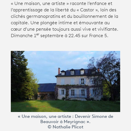
« Une maison, une artiste » raconte l’enfance et
l’apprentissage de la liberté du « Castor », loin des
clichés germanopratins et du bouillonnement de la
Avantages fidélité
capitale. Une plongée intime et émouvante au
cœur d’une pensée toujours aussi vive et vivifiante.
connexion
er
Dimanche 1
septembre à 22.45 sur France 5.
« Une maison, une artiste : Devenir Simone de
Beauvoir à Meyrignac ».
© Nathalie Plicot