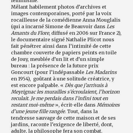
féminisme.
Mêlant habilement photos d’archives et
images contemporaines, porté par la voix
rocailleuse de la comédienne Anna Mouglalis
(qui a incarné Simone de Beauvoir dans
Les
Amants du Flore
, diffusé en 2006 sur France 2),
le documentaire signé Nathalie Plicot nous
fait pénétrer ainsi dans l’intimité de cette
chambre couverte de papiers peints en toile
de Jouy, meublée d’un lit et d’un simple
bureau : la présence de la future prix
Goncourt (pour l’indépassable
Les Madarins
en 1954), goûtant à une solitude créatrice, y
est encore palpable. «
Dès que j’arrivais à
Meyrignac les murailles s’écroulaient, l’horizon
reculait. Je me perdais dans l’infini tout en
restant moi-même
», écrit-elle dans
Mémoires
d’une jeune fille rangée
. Tout, dans la
tendresse sauvage de cette maison et de ses
jardins, raconte l’exigence de liberté, dont,
adulte, la philosophe fera son combat.