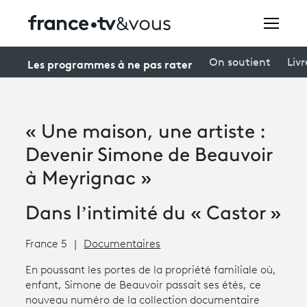
Rechercher
Les programmes à ne pas rater
On soutient
Livr
Festivals
« Une maison, une artiste :
Creators
Devenir Simone de Beauvoir
À la une
à Meyrignac »
Participer et assister à une émission
Dans l’intimité du « Castor »
À votre écoute
France 5
Documentaires
Productions et innovation
En poussant les portes de la propriété familiale où,
enfant, Simone de Beauvoir passait ses étés, ce
Programme
tv
nouveau numéro de la collection documentaire