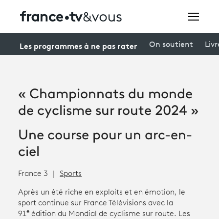
Rechercher
Les programmes à ne pas rater
On soutient
Livr
Festivals
« Championnats du monde
Creators
de cyclisme sur route 2024 »
À la une
Une course pour un arc-en-
Participer et assister à une émission
ciel
À votre écoute
France 3
Sports
Productions et innovation
Après un été riche en exploits et en émotion, le
sport continue sur France Télévisions avec la
Programme
tv
e
91
édition du Mondial de cyclisme sur route. Les