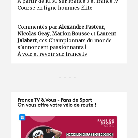
À partir de 10.30 sur France 3 et france.tv
Course en ligne hommes Élite
Commentés par
Alexandre Pasteur
,
Nicolas Geay
,
Marion Rousse
et
Laurent
Jalabert
,
ces Championnats du monde
s’annoncent passionnants !
À voir et revoir sur france.tv
France TV & Vous - Fans de Sport
On vous offre votre vélo de route !