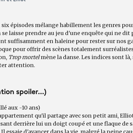
n six épisodes mélange habillement les genres pou
 se laisse prendre au jeu d'une enquête qui ne dit
ient suffisamment en haleine pour rester sur nos ga
que pour offrir des scènes totalement surréalistes
on,
Trop mortel
mène la danse. Les indices sont là,
ter attention.
ion spoiler...)
llé aux -10 ans)
appartement qu'il partage avec son petit ami, Elli
issant derrière lui un doigt coupé et une flaque de 
s. Il essaie d'avancer dans la vie, malgré la peine cau