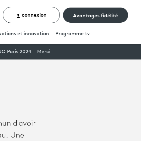
connexion
Avantages fidélité
rcher un contenu
ctions et innovation
Programme
tv
JO Paris 2024
Merci
mun d'avoir
eau. Une