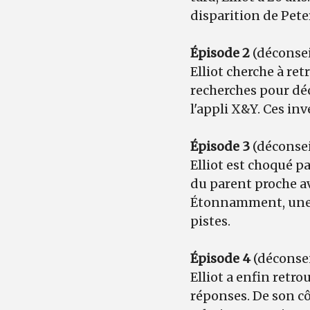
disparition de Pete
Épisode 2
(déconsei
Elliot cherche à re
recherches pour déc
l'appli X&Y. Ces in
Épisode 3
(déconsei
Elliot est choqué pa
du parent proche av
Étonnamment, une fê
pistes.
Épisode 4
(déconsei
Elliot a enfin retro
réponses. De son côt