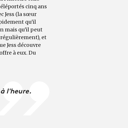
 téléportés cinq ans
ec Jess (la sœur
apidement qu'il
in mais qu'il peut
 régulièrement), et
que Jess découvre
ffre à eux. Du
à l'heure.