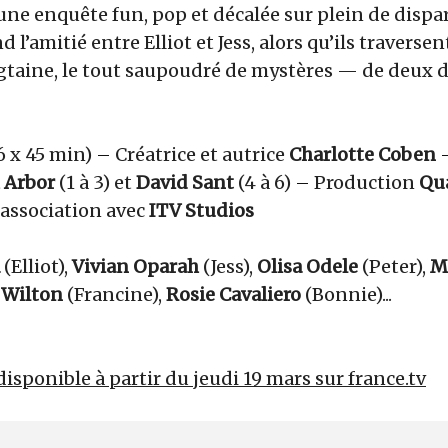
une enquête fun, pop et décalée sur plein de dispar
 l’amitié entre Elliot et Jess, alors qu’ils traversent
ngtaine, le tout saupoudré de mystères — de deux d
6 x 45 min)
–
Créatrice et autrice
Charlotte Coben
 Arbor
(1 à 3) et
David Sant
(4 à 6)
–
Production
Qua
 association avec
ITV Studios
a
(Elliot),
Vivian Oparah
(Jess),
Olisa Odele
(Peter),
M
 Wilton
(Francine),
Rosie Cavaliero
(Bonnie)...
disponible à partir du jeudi 19 mars sur france.tv