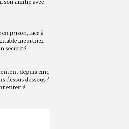
il son amitié avec
 en prison, face à
éritable meurtrier.
en sécurité.
rmentent depuis cinq
sens dessus dessous ?
ent enterré.