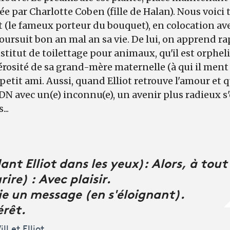
ée par Charlotte Coben (fille de Halan). Nous voici
iot (le fameux porteur du bouquet), en colocation av
poursuit bon an mal an sa vie. De lui, on apprend r
nstitut de toilettage pour animaux, qu'il est orphel
rosité de sa grand-mère maternelle (à qui il ment
 petit ami. Aussi, quand Elliot retrouve l'amour et 
 avec un(e) inconnu(e), un avenir plus radieux s'o
...
ant Elliot dans les yeux): Alors, à tout 
rire) : Avec plaisir.
oie un message (en s'éloignant).
érêt.
l et Elliot