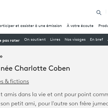
Reche
articiper et assister à une émission
À votre écoute
Produ
 pas rater
On soutient
Livres
Nos visages
En bref
»
ignée Charlotte Coben
es & fictions
ont amis dans la vie et ont pour point com
 son petit ami, pour l'autre son frère jum