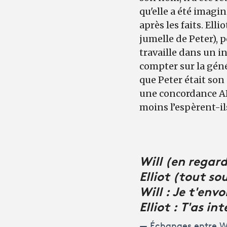
qu'elle a été imagin
après les faits. Ell
jumelle de Peter), 
travaille dans un i
compter sur la géné
que Peter était son
une concordance ADN
moins l’espèrent-ils
Will (en regard
Elliot (tout sou
Will : Je t'env
Elliot : T'as int
Échanges entre Wil