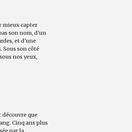
r mieux capter
 pas son nom, d'un
rdes, et d'une
. Sous son côté
 sous nos yeux,
ot découvre que
sang. Cinq ans plus
sée par la