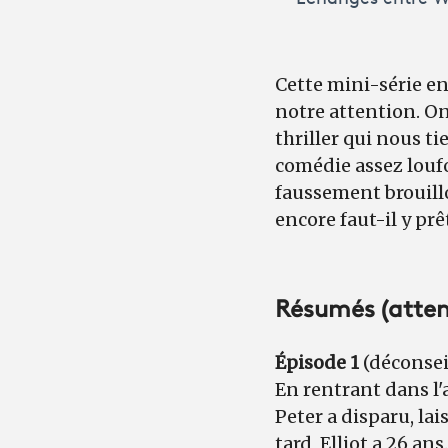
Cette mini-série e
notre attention. On
thriller qui nous t
comédie assez loufo
faussement brouill
encore faut-il y prê
Résumés (attent
Épisode 1
(déconsei
En rentrant dans l'
Peter a disparu, la
tard, Elliot a 26 an