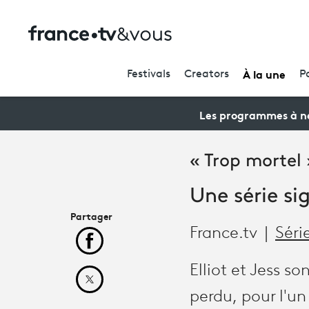
À la une
Festivals
Creators
P
Les programmes à ne
« Trop mortel 
Une série s
Partager
France.tv
Séri
Partager cet article sur Facebook
Elliot et Jess s
Partager cet article sur X
perdu, pour l'un