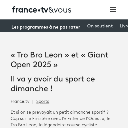
Rechercher
Les programmes à ne pas rater
On soutient
Livr
Festivals
« Tro Bro Leon » et « Giant
Creators
Open 2025 »
À la une
Il va y avoir du sport ce
Participer et assister à une émission
dimanche !
À votre écoute
France.tv
Sports
Productions et innovation
Et si on se prévoyait un petit dimanche sportif ?
Cap sur le Finistère avec l’« Enfer de l’Ouest », le
Programme
tv
Tro Bro Leon, la légendaire course cycliste