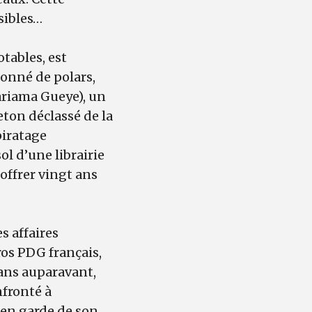
nsibles…
tables, est
ionné de polars,
ariama Gueye), un
eton déclassé de la
piratage
l d’une librairie
offrer vingt ans
s affaires
gros PDG français,
s ans auparavant,
nfronté à
en garde de son