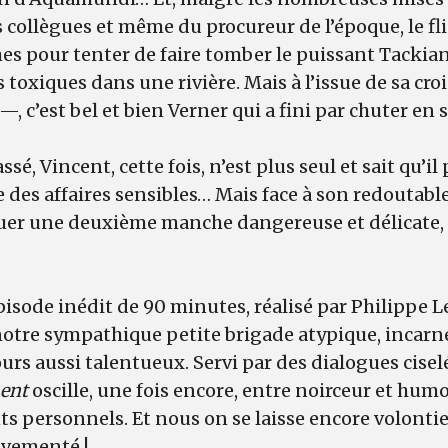
 collègues et même du procureur de l’époque, le fli
es pour tenter de faire tomber le puissant Tackia
s toxiques dans une rivière. Mais à l’issue de sa cro
, c’est bel et bien Verner qui a fini par chuter en 
sé, Vincent, cette fois, n’est plus seul et sait qu’i
 des affaires sensibles… Mais face à son redoutable 
jouer une deuxième manche dangereuse et délicate,
…
pisode inédit de 90 minutes, réalisé par Philippe L
 notre sympathique petite brigade atypique, incarn
rs aussi talentueux. Servi par des dialogues cisel
ment
oscille, une fois encore, entre noirceur et hum
ts personnels. Et nous on se laisse encore volont
uvementé !