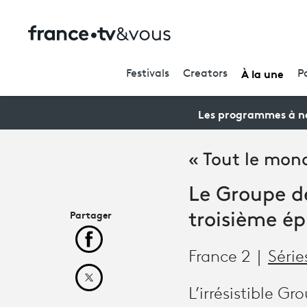
À la une
Festivals
Creators
P
Les programmes à ne
« Tout le mon
Le Groupe de
Partager
troisième ép
Partager cet article sur Facebook
France 2
Série
Partager cet article sur X
L’irrésistible Gr