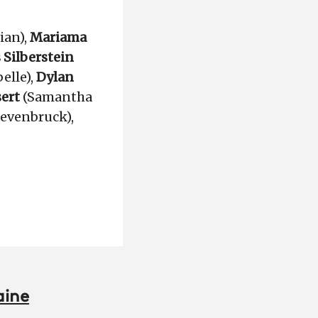
ian),
Mariama
Silberstein
belle),
Dylan
sert
(Samantha
evenbruck),
aine