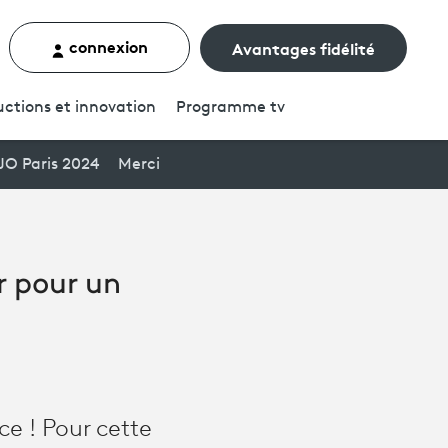
connexion
Avantages fidélité
rcher un contenu
ctions et innovation
Programme
tv
JO Paris 2024
Merci
r pour un
ce ! Pour cette