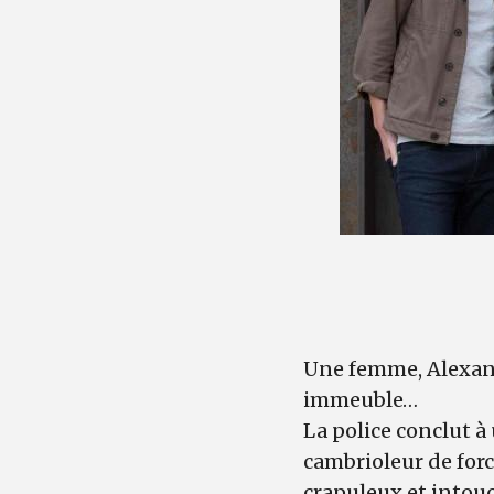
Une femme, Alexand
immeuble…
La police conclut à
cambrioleur de forc
crapuleux et intou