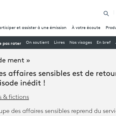
Reche
articiper et assister à une émission
À votre écoute
Produ
 pas rater
On soutient
Livres
Nos visages
En bref
de ment »
s affaires sensibles est de retou
isode inédit !
s & fictions
oupe des affaires sensibles reprend du servi