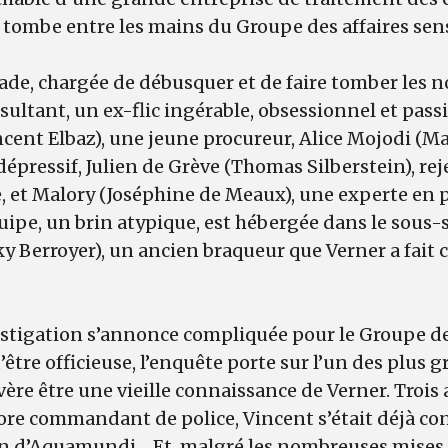
e tombe entre les mains du Groupe des affaires se
gade, chargée de débusquer et de faire tomber les no
ltant, un ex-flic ingérable, obsessionnel et pass
cent Elbaz), une jeune procureur, Alice Mojodi (M
dépressif, Julien de Grève (Thomas Silberstein), rej
, et Malory (Joséphine de Meaux), une experte en 
ipe, un brin atypique, est hébergée dans le sous-so
y Berroyer), un ancien braqueur que Verner a fait c
estigation s’annonce compliquée pour le Groupe de
’être officieuse, l’enquête porte sur l’un des plus 
’avère être une vieille connaissance de Verner. Troi
ncore commandant de police, Vincent s’était déjà co
on d’Aquamundi… Et, malgré les nombreuses mises 