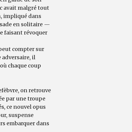
c avait malgré tout
n, impliqué dans
isade en solitaire —
se faisant révoquer
l peut compter sur
adversaire, il
 où chaque coup
efèbvre, on retrouve
ée par une troupe
és, ce nouvel opus
our, suspense
iers embarquer dans