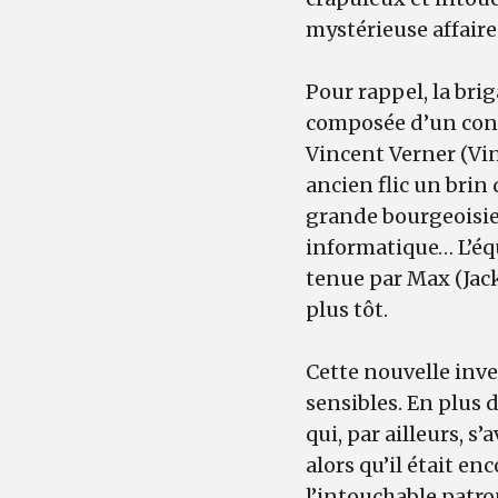
mystérieuse affair
Pour rappel, la bri
composée d’un consu
Vincent Verner (Vin
ancien flic un brin 
grande bourgeoisie
informatique… L’équ
tenue par Max (Jack
plus tôt.
Cette nouvelle inv
sensibles. En plus d
qui, par ailleurs, s
alors qu’il était e
l’intouchable patr