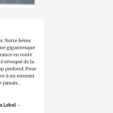
r. Notre héros
’une gigantesque
France en toute
té révoqué de la
rop profond. Pour
face à un ennemi
ue jamais…
s Lebel
–