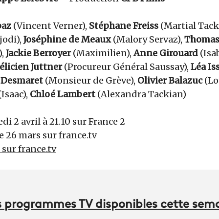
baz
(Vincent Verner),
Stéphane Freiss
(Martial Tack
jodi),
Joséphine de Meaux
(Malory Servaz),
Thomas 
),
Jackie Berroyer
(Maximilien),
Anne Girouard
(Isa
élicien Juttner
(Procureur Général Saussay),
Léa Is
e Desmaret
(Monsieur de Grève),
Olivier Balazuc
(Lo
(Isaac),
Chloé Lambert
(Alexandra Tackian)
di 2 avril à 21.10 sur France 2
e 26 mars sur france.tv
r sur france.tv
des programmes TV disponibles cette sem