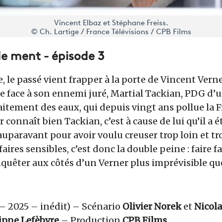
Vincent Elbaz et Stéphane Freiss.
© Ch. Lartige / France Télévisions / CPB Films
e ment - épisode 3
, le passé vient frapper à la porte de Vincent Verne
ire face à son ennemi juré, Martial Tackian, PDG d
aitement des eaux, qui depuis vingt ans pollue la 
 connaît bien Tackian, c’est à cause de lui qu’il a é
 auparavant pour avoir voulu creuser trop loin et t
faires sensibles, c’est donc la double peine : faire 
nquêter aux côtés d’un Verner plus imprévisible q
 – 2025 – inédit) – Scénario
Olivier Norek
et
Nicola
ippe Lefèbvre
– Production
CPB Films