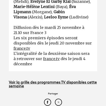
(Mehdi),
Évelyne El Garby Klaï
(Suzanne),
Marie-Hélène Lentini
(Baya),
Éva
Lipmann
(Morgane),
Gabin
Visona
(Alexis),
Leeloo Eyme
(Ludivine)
Diffusion dès le mardi 25 novembre à
21.10 sur France 3
Les six premiers épisodes seront
disponibles dès le jeudi 20 novembre sur
france.tv
L’intégralité de la deuxième saison sera
à retrouver sur
france.tv
dès le jeudi 4
décembre
Voir la grille des programmes TV disponibles cette
semaine
Partager
Partager cet article sur Face
Partager cet article sur