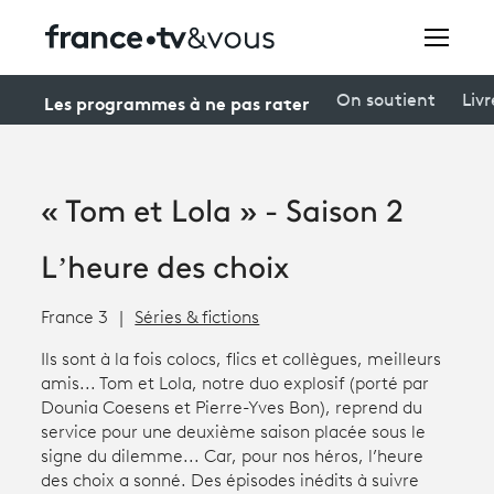
Rechercher
Les programmes à ne pas rater
On soutient
Livr
Festivals
« Tom et Lola » - Saison 2
Creators
L’heure des choix
À la une
France 3
Séries & fictions
Participer et assister à une émission
Ils sont à la fois colocs, flics et collègues, meilleurs
À votre écoute
amis... Tom et Lola, notre duo explosif (porté par
Dounia Coesens et Pierre-Yves Bon), reprend du
Productions et innovation
service pour une deuxième saison placée sous le
signe du dilemme... Car, pour nos héros, l’heure
Programme
tv
des choix a sonné. Des épisodes inédits à suivre