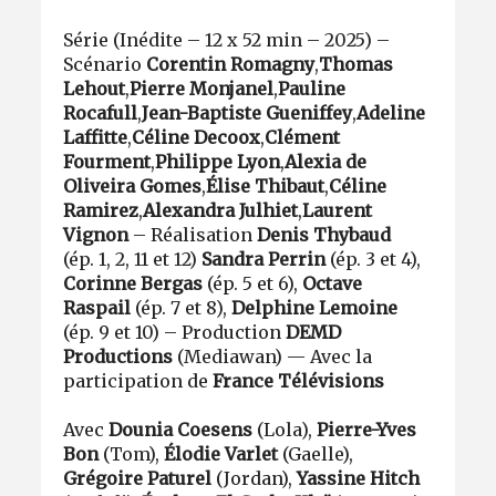
Série
(Inédite – 12 x 52 min – 2025) –
Scénario
Corentin Romagny
,
Thomas
Lehout
,
Pierre Monjanel
,
Pauline
Rocafull
,
Jean-Baptiste Gueniffey
,
Adeline
Laffitte
,
Céline Decoox
,
Clément
Fourment
,
Philippe Lyon
,
Alexia de
Oliveira Gomes
,
Élise Thibaut
,
Céline
Ramirez
,
Alexandra Julhiet
,
Laurent
Vignon
– Réalisation
Denis Thybaud
(ép. 1, 2, 11 et 12)
Sandra Perrin
(ép. 3 et 4),
Corinne Bergas
(ép. 5 et 6),
Octave
Raspail
(ép. 7 et 8),
Delphine Lemoine
(ép. 9 et 10) – Production
DEMD
Productions
(Mediawan) — Avec la
participation de
France Télévisions
Avec
Dounia Coesens
(Lola),
Pierre-Yves
Bon
(Tom),
Élodie Varlet
(Gaelle),
Grégoire Paturel
(Jordan),
Yassine Hitch