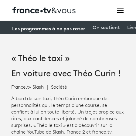
Rechercher
Les programmes à ne pas rater
On soutient
Livr
Festivals
« Théo le taxi »
Creators
En voiture avec Théo Curin !
À la une
France.tv Slash
Société
Participer et assister à une émission
À bord de son taxi, Théo Curin embarque des
À votre écoute
personnalités qui, le temps d’une course, se
confient à lui en toute liberté. Un trajet propice aux
Productions et innovation
rires, aux confidences et jalonné de nombreuses
surprises. « Théo le taxi » est à découvrir sur la
Programme
tv
chaîne YouTube de Slash, France 2 et france.tv.