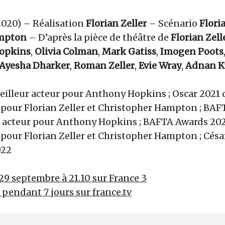
2020) – Réalisation
Florian Zeller
– Scénario
Flori
ampton
– D’après la pièce de théâtre de
Florian Zell
opkins
,
Olivia Colman
,
Mark Gatiss
,
Imogen Poots
Ayesha Dharker
,
Roman Zeller
,
Evie Wray
,
Adnan K
eilleur acteur pour Anthony Hopkins ; Oscar 2021 
 pour Florian Zeller et Christopher Hampton ; BA
 acteur pour Anthony Hopkins ; BAFTA Awards 202
 pour Florian Zeller et Christopher Hampton ; Césa
022
29 septembre à 21.10 sur France 3
r pendant 7 jours sur france.tv