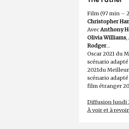
The Father
Film (97 min – 
Christopher H
Avec
Anthony H
Olivia Williams
,
Rodger
…
Oscar 2021 du M
scénario adapté
2021du Meilleur
scénario adapté
film étranger 2
Diffusion lundi 
À voir et à revoi