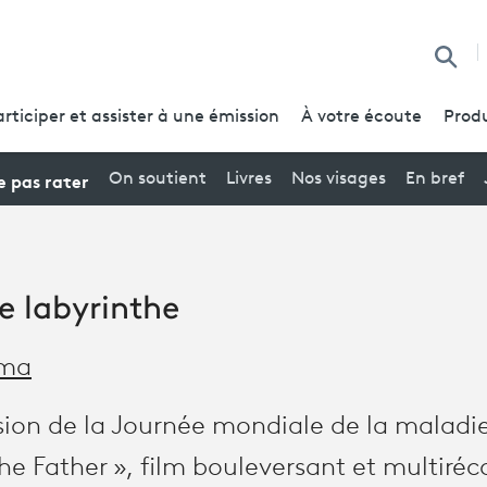
Reche
articiper et assister à une émission
À votre écoute
Produ
 pas rater
On soutient
Livres
Nos visages
En bref
e labyrinthe
éma
asion de la Journée mondiale de la maladi
The Father », film bouleversant et multir