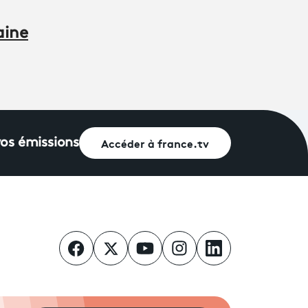
aine
Accéder à france.tv
vos émissions