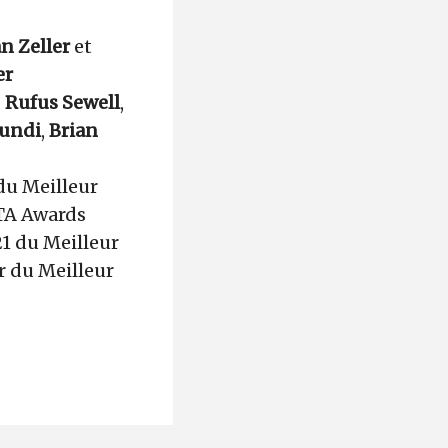
an Zeller
et
er
,
Rufus Sewell
,
undi
,
Brian
du Meilleur
FTA Awards
1 du Meilleur
r du Meilleur