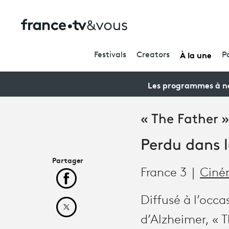
À la une
Festivals
Creators
P
Les programmes à ne
« The Father »
Perdu dans l
Partager
France 3
Cin
Partager cet article sur Facebook
Diffusé à l’occ
Partager cet article sur X
d’Alzheimer, « 