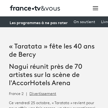
Rechercher
Les programmes à ne pas rater
On soutient
Livr
Festivals
« Taratata » fête les 40 ans
Creators
de Bercy
À la une
Nagui réunit près de 70
Participer et assister à une émission
artistes sur la scène de
l'AccorHotels Arena
À votre écoute
Productions et innovation
France 2
Divertissement
Programme
tv
Ce vendredi 25 octobre, « Taratata
»
revient pour