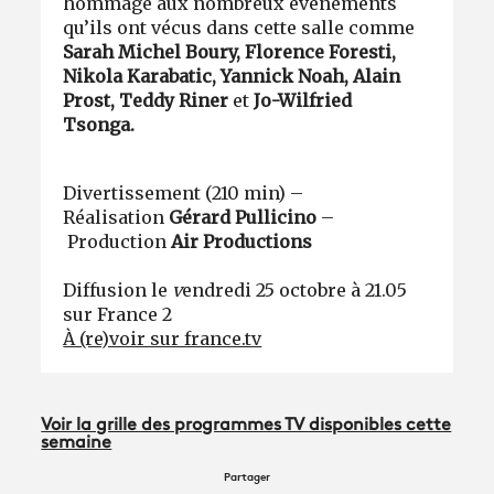
hommage aux nombreux événements
qu’ils ont vécus dans cette salle comme
Sarah Michel Boury, Florence Foresti,
Nikola Karabatic, Yannick Noah, Alain
Prost, Teddy Riner
et
Jo-Wilfried
Tsonga.
Divertissement (210 min) –
Réalisation
Gérard Pullicino
–
Production
Air Productions
Diffusion le
v
endredi 25 octobre à 21.05
sur France 2
À (re)voir sur france.tv
Voir la grille des programmes TV disponibles cette
semaine
Partager