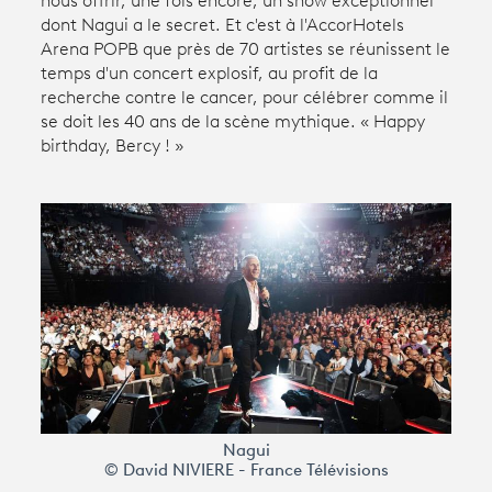
nous offrir, une fois encore, un show exceptionnel
dont Nagui a le secret. Et c'est à l'AccorHotels
Arena POPB que près de 70 artistes se réunissent le
Avantages fidélité
temps d'un concert explosif, au profit de la
recherche contre le cancer, pour célébrer comme il
connexion
se doit les 40 ans de la scène mythique. « Happy
birthday, Bercy ! »
Nagui
© David NIVIERE - France Télévisions